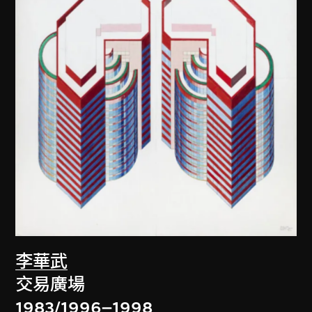
李華武
交易廣場
1983/1996–1998