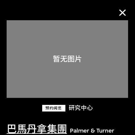
M+藏品
进一步筛选
搜索
关于M+藏品
研究中心
预约阅览
探索世界顶级的二十及二十一世纪视觉
文化藏品。
巴馬丹拿集團
Palmer & Turner