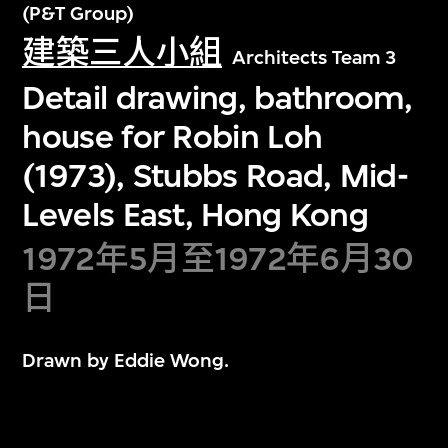
(P&T Group)
建築三人小組
Architects Team 3
Detail drawing, bathroom,
house for Robin Loh
(1973), Stubbs Road, Mid-
Levels East, Hong Kong
1972年5月至1972年6月30
日
Drawn by Eddie Wong.