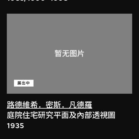
展出中
路德維希．密斯．凡德羅
庭院住宅研究平面及內部透視圖
1935