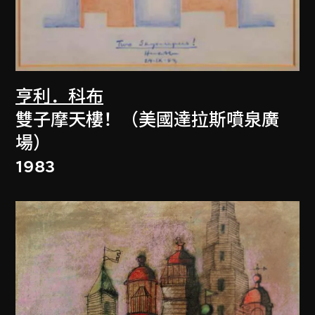
亨利．科布
雙子摩天樓！（美國達拉斯噴泉廣
場）
1983