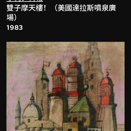
雙子摩天樓！（美國達拉斯噴泉廣
場）
1983