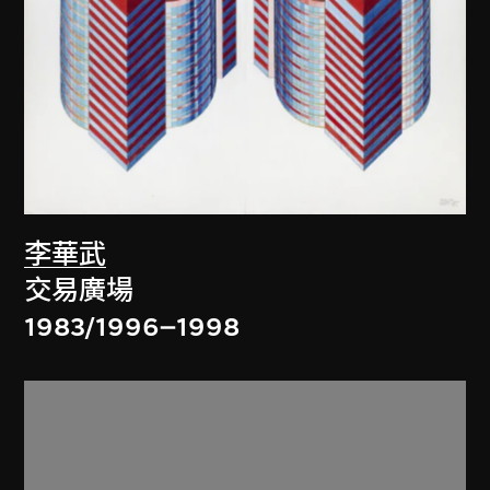
李華武
交易廣場
1983/1996–1998