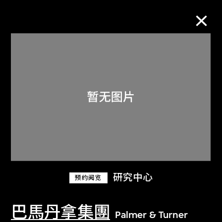
M+藏品
进一步筛选
搜索
关于M+藏品
研究中心
预约阅览
探索世界顶级的二十及二十一世纪视觉
文化藏品。
巴馬丹拿集團
Palmer & Turner