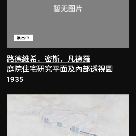
展出中
路德維希．密斯．凡德羅
庭院住宅研究平面及內部透視圖
1935