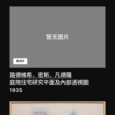
展出中
路德維希．密斯．凡德羅
庭院住宅研究平面及內部透視圖
1935