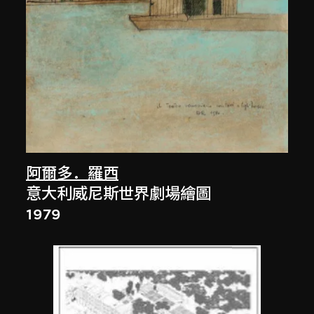
阿爾多．羅西
意大利威尼斯世界劇場繪圖
1979