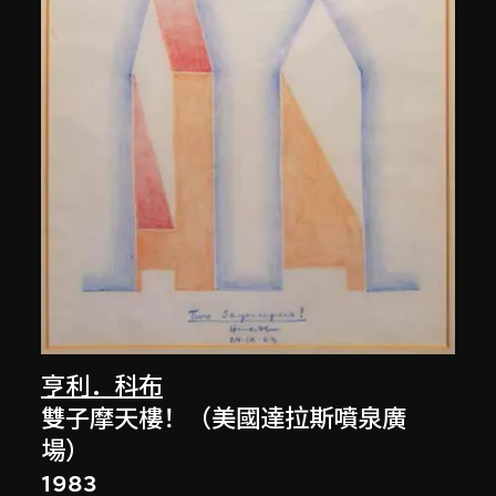
亨利．科布
雙子摩天樓！（美國達拉斯噴泉廣
場）
1983