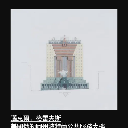
邁克爾．格雷夫斯
美國俄勒岡州波特蘭公共服務大樓