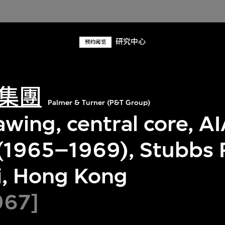
研究中心
预约阅览
集團
Palmer & Turner (P&T Group)
awing, central core, A
 (1965–1969), Stubbs 
, Hong Kong
967]