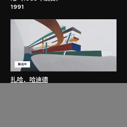
1991
展出中
扎哈．哈迪德
庭院日景，山頂項目，香港（1983年
競賽）
1983/2012