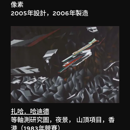
像素
2005年設計，2006年製造
扎哈．哈迪德
等軸測研究圖，夜景， 山頂項目，香
港（1983年競賽）