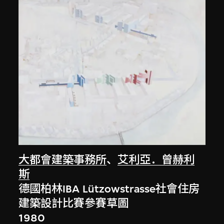
大都會建築事務所
、
艾利亞．曾赫利
斯
德國柏林IBA Lützowstrasse社會住房
建築設計比賽參賽草圖
1980