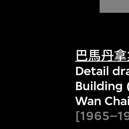
巴馬丹拿
Detail dr
Building
Wan Chai
[1965–1