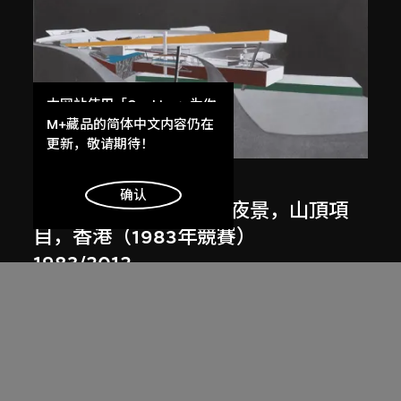
本网站使用「Cookies」为你
提供最好的网站体验。
M+藏品的简体中文内容仍在
展出中
了解更多
更新，敬请期待！
扎哈．哈迪德
明白
确认
斜坡入口／坡度入口，夜景，山頂項
目，香港（1983年競賽）
1983/2012