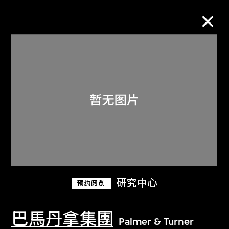
M+藏品
进一步筛选
搜索
关于M+藏品
研究中心
预约阅览
探索世界顶级的二十及二十一世纪视觉
文化藏品。
巴馬丹拿集團
Palmer & Turner