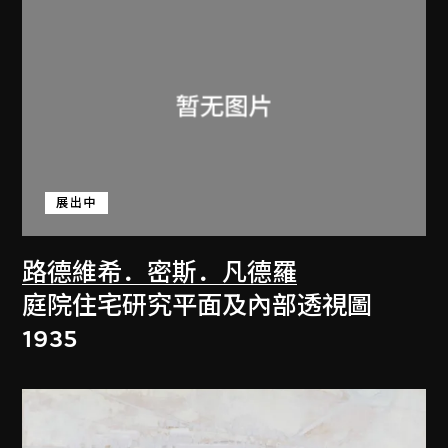
展出中
路德維希．密斯．凡德羅
庭院住宅研究平面及內部透視圖
1935