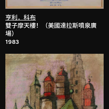
亨利．科布
雙子摩天樓！（美國達拉斯噴泉廣
場）
1983