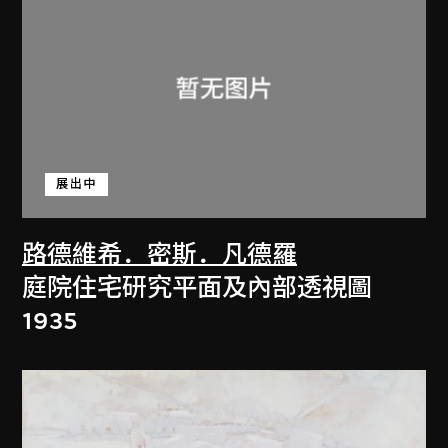
展出中
路德維希．密斯．凡德羅
庭院住宅研究平面及內部透視圖
1935