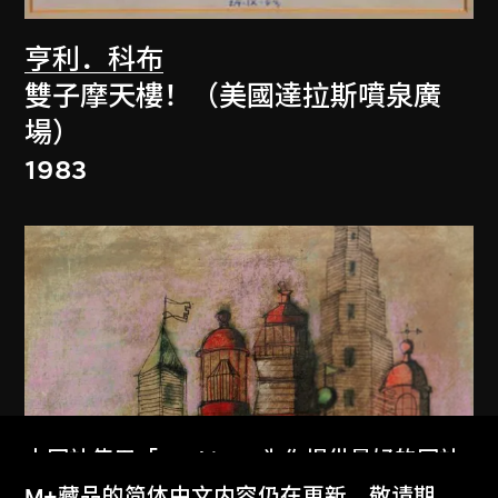
亨利．科布
雙子摩天樓！（美國達拉斯噴泉廣
場）
1983
本网站使用「Cookies」为你提供最好的网站
体验。
M+藏品的简体中文内容仍在更新，敬请期