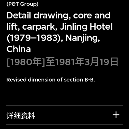
(P&T Group)
Detail drawing, core and
lift, carpark, Jinling Hotel
(1979–1983), Nanjing,
China
[1980年]至1981年3月19日
Revised dimension of section B-B.
详细资料