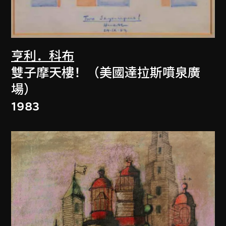
亨利．科布
雙子摩天樓！（美國達拉斯噴泉廣
場）
1983