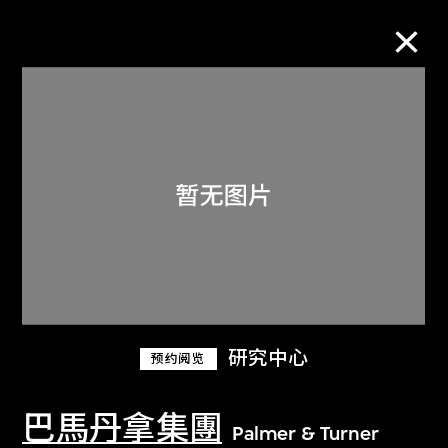
M+藏品
进一步筛选
搜索
关于M+藏品
研究中心
预约阅览
探索世界顶级的二十及二十一世纪视觉
文化藏品。
巴馬丹拿集團
Palmer & Turner