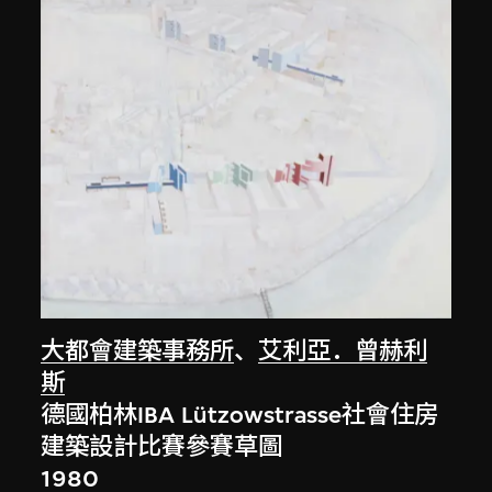
大都會建築事務所
、
艾利亞．曾赫利
斯
德國柏林IBA Lützowstrasse社會住房
建築設計比賽參賽草圖
1980