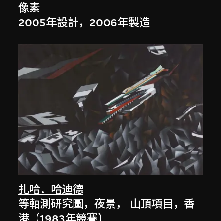
像素
2005年設計，2006年製造
扎哈．哈迪德
等軸測研究圖，夜景， 山頂項目，香
港（1983年競賽）