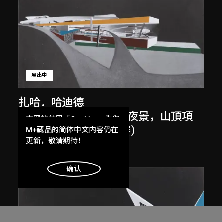
展出中
扎哈．哈迪德
斜坡入口／坡度入口，夜景，山頂項
本网站使用「Cookies」为你
目，香港（1983年競賽）
提供最好的网站体验。
M+藏品的简体中文内容仍在
了解更多
更新，敬请期待！
1983/2012
明白
确认