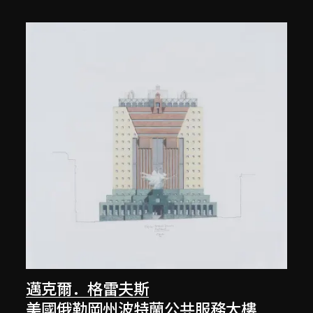
邁克爾．格雷夫斯
美國俄勒岡州波特蘭公共服務大樓