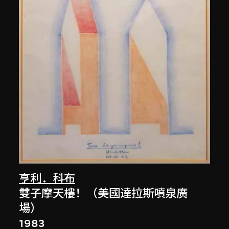
亨利．科布
雙子摩天樓！（美國達拉斯噴泉廣
場）
1983