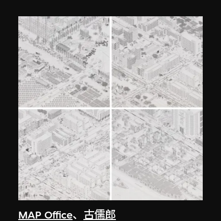
MAP Office
、
古儒郎