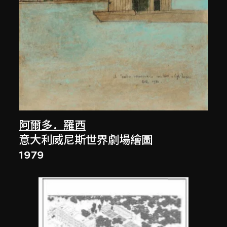
阿爾多．羅西
意大利威尼斯世界劇場繪圖
1979