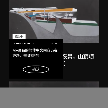
展出中
本网站使用「Cookies」为你
扎哈．哈迪德
提供最好的网站体验。
M+藏品的简体中文内容仍在
了解更多
更新，敬请期待！
斜坡入口／坡度入口，夜景，山頂項
目，香港（1983年競賽）
明白
确认
1983/2012