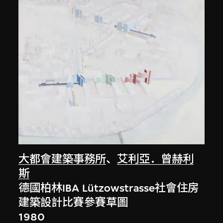
大都會建築事務所
、
艾利亞．曾赫利
斯
德國柏林IBA Lützowstrasse社會住房
建築設計比賽參賽草圖
1980