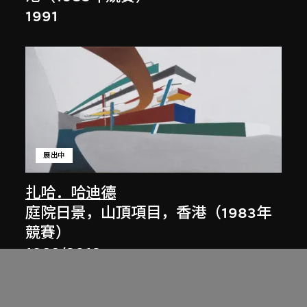
1991
展出中
扎哈．哈迪德
庭院日景，山頂項目，香港（1983年
競賽）
1983/2012