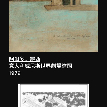
阿爾多．羅西
意大利威尼斯世界劇場繪圖
1979