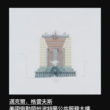
邁克爾．格雷夫斯
美國俄勒岡州波特蘭公共服務大樓