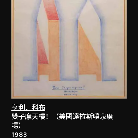
亨利．科布
雙子摩天樓！（美國達拉斯噴泉廣
場）
1983