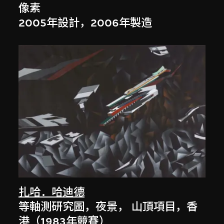
像素
2005年設計，2006年製造
扎哈．哈迪德
等軸測研究圖，夜景， 山頂項目，香
港（1983年競賽）