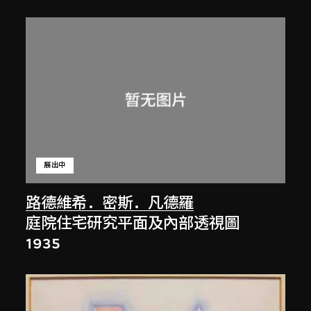
展出中
路德維希．密斯．凡德羅
庭院住宅研究平面及內部透視圖
1935