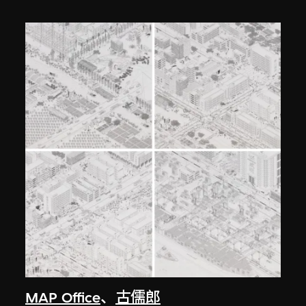
MAP Office
、
古儒郎