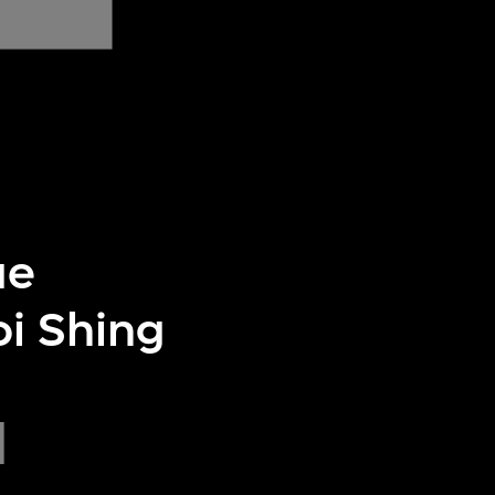
ue
i Shing
日