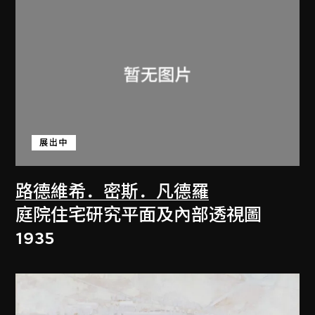
展出中
路德維希．密斯．凡德羅
庭院住宅研究平面及內部透視圖
1935