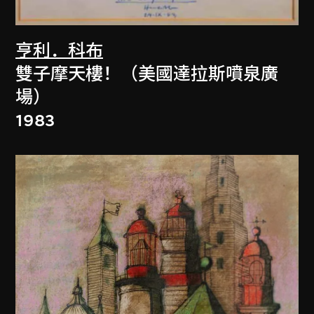
亨利．科布
雙子摩天樓！（美國達拉斯噴泉廣
場）
1983