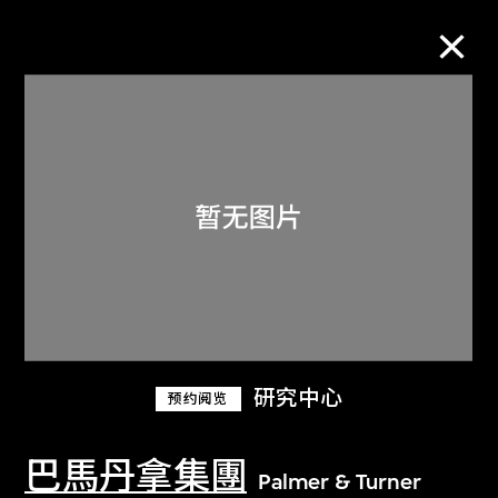
M+藏品
进一步筛选
搜索
关于M+藏品
研究中心
预约阅览
探索世界顶级的二十及二十一世纪视觉
文化藏品。
巴馬丹拿集團
Palmer & Turner