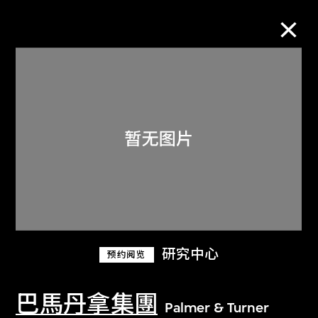
M+藏品
进一步筛选
搜索
关于M+藏品
研究中心
预约阅览
探索世界顶级的二十及二十一世纪视觉
文化藏品。
巴馬丹拿集團
Palmer & Turner