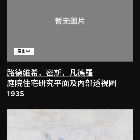
展出中
路德維希．密斯．凡德羅
庭院住宅研究平面及內部透視圖
1935