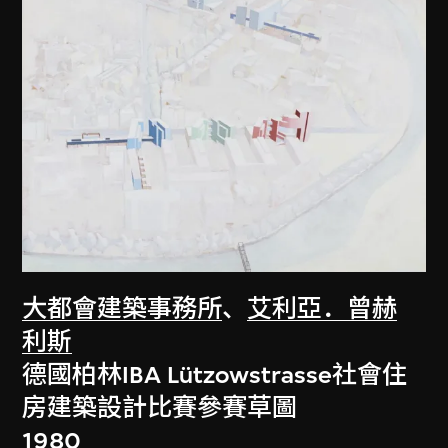
大都會建築事務所
、
艾利亞．曾赫
利斯
德國柏林IBA Lützowstrasse社會住
房建築設計比賽參賽草圖
1980