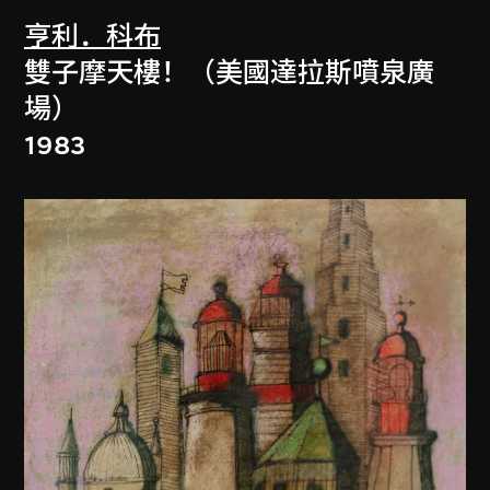
亨利．科布
雙子摩天樓！（美國達拉斯噴泉廣
場）
1983