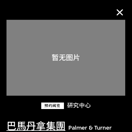
M+藏品
进一步筛选
搜索
关于M+藏品
研究中心
预约阅览
探索世界顶级的二十及二十一世纪视觉
文化藏品。
巴馬丹拿集團
Palmer & Turner