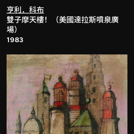
亨利．科布
雙子摩天樓！（美國達拉斯噴泉廣
場）
1983