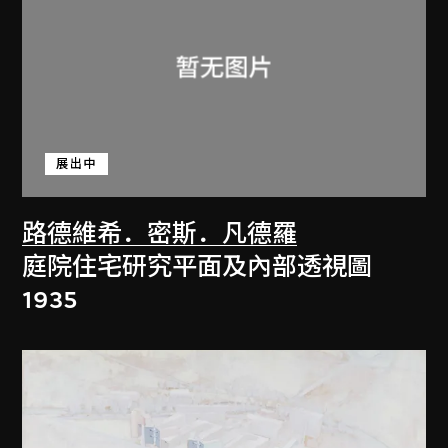
展出中
路德維希．密斯．凡德羅
庭院住宅研究平面及內部透視圖
1935