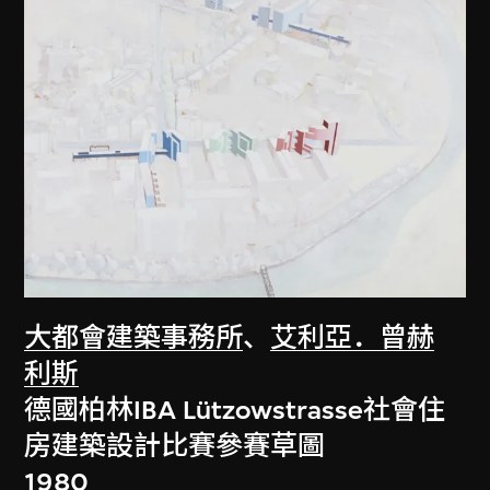
大都會建築事務所
、
艾利亞．曾赫
利斯
德國柏林IBA Lützowstrasse社會住
房建築設計比賽參賽草圖
1980