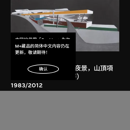
本网站使用「Cookies」为你
展出中
提供最好的网站体验。
M+藏品的简体中文内容仍在
了解更多
更新，敬请期待！
扎哈．哈迪德
斜坡入口／坡度入口，夜景，山頂項
明白
确认
目，香港（1983年競賽）
1983/2012