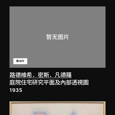
展出中
路德維希．密斯．凡德羅
庭院住宅研究平面及內部透視圖
1935