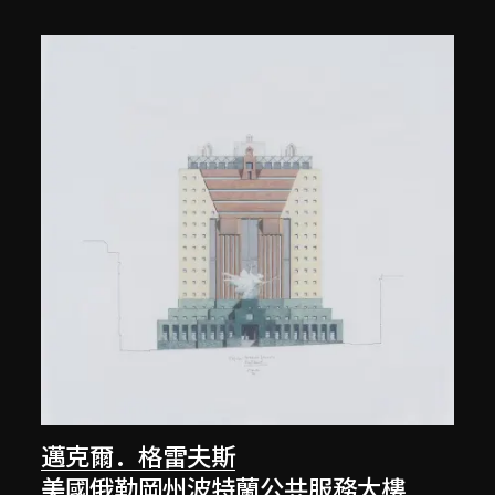
邁克爾．格雷夫斯
美國俄勒岡州波特蘭公共服務大樓