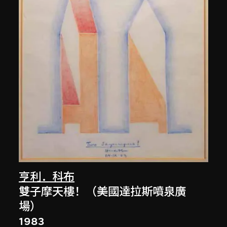
亨利．科布
雙子摩天樓！（美國達拉斯噴泉廣
場）
1983