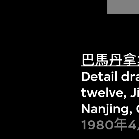
巴馬丹拿
Detail dra
twelve, J
Nanjing,
1980年