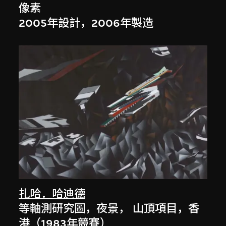
像素
2005年設計，2006年製造
扎哈．哈迪德
等軸測研究圖，夜景， 山頂項目，香
港（1983年競賽）