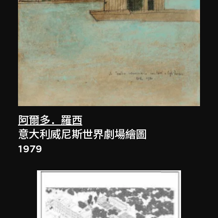
阿爾多．羅西
意大利威尼斯世界劇場繪圖
1979