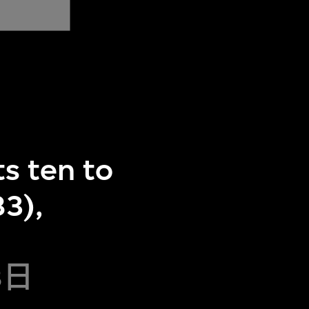
fts ten to
83),
8日