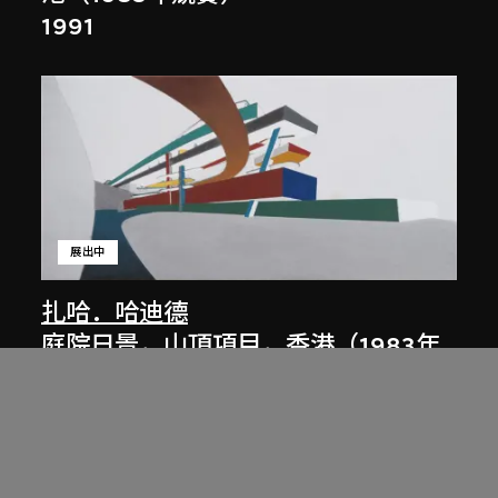
1991
展出中
扎哈．哈迪德
庭院日景，山頂項目，香港（1983年
競賽）
1983/2012