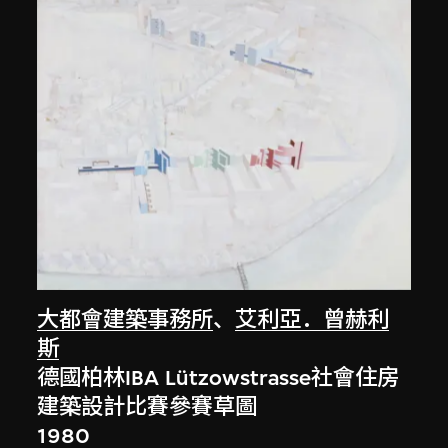
大都會建築事務所
、
艾利亞．曾赫利
斯
德國柏林IBA Lützowstrasse社會住房
建築設計比賽參賽草圖
1980