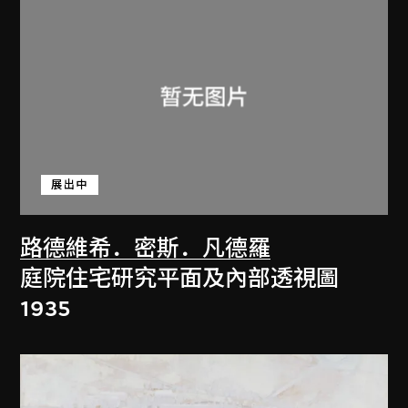
展出中
路德維希．密斯．凡德羅
庭院住宅研究平面及內部透視圖
1935