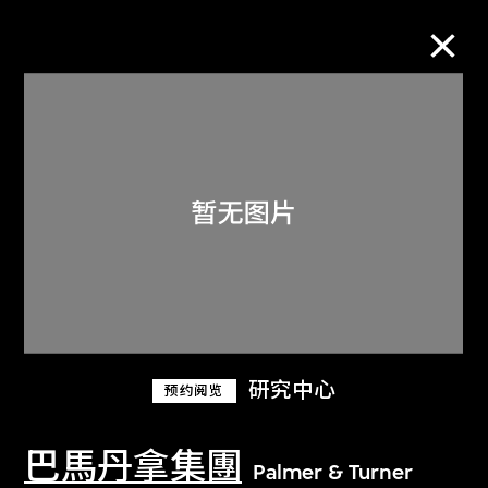
M+藏品
进一步筛选
搜索
关于M+藏品
研究中心
预约阅览
探索世界顶级的二十及二十一世纪视觉
文化藏品。
巴馬丹拿集團
Palmer & Turner