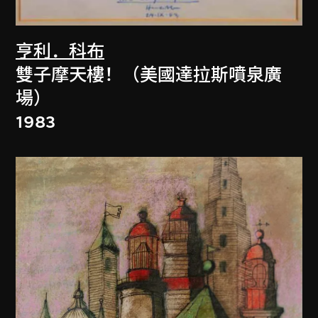
亨利．科布
雙子摩天樓！（美國達拉斯噴泉廣
場）
1983