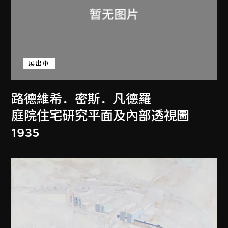
展出中
路德維希．密斯．凡德羅
庭院住宅研究平面及內部透視圖
1935