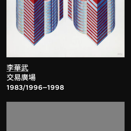
李華武
交易廣場
1983/1996–1998