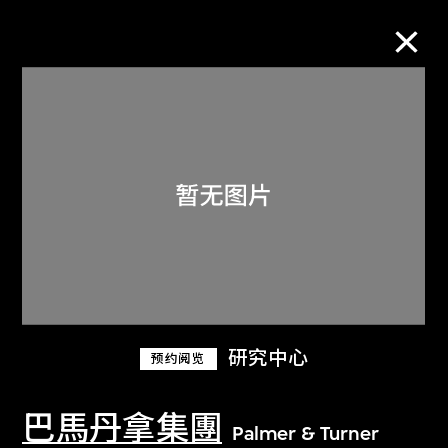
M+藏品
进一步筛选
搜索
关于M+藏品
研究中心
预约阅览
探索世界顶级的二十及二十一世纪视觉
文化藏品。
巴馬丹拿集團
Palmer & Turner