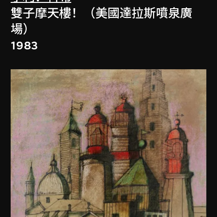
雙子摩天樓！（美國達拉斯噴泉廣
場）
1983