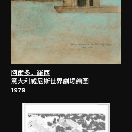
阿爾多．羅西
意大利威尼斯世界劇場繪圖
1979