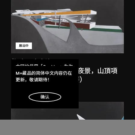
展出中
扎哈．哈迪德
本网站使用「Cookies」为你
斜坡入口／坡度入口，夜景，山頂項
提供最好的网站体验。
M+藏品的简体中文内容仍在
目，香港（1983年競賽）
了解更多
更新，敬请期待！
1983/2012
明白
确认