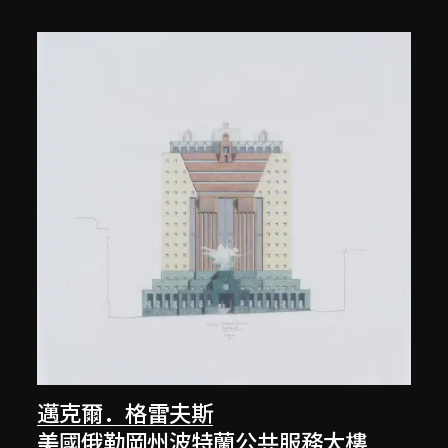
邁克爾．格雷夫斯
美國俄勒岡州波特蘭公共服務大樓