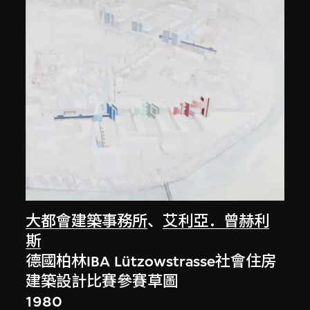
大都會建築事務所
、
艾利亞．曾赫利
斯
德國柏林IBA Lützowstrasse社會住房
建築設計比賽參賽草圖
1980