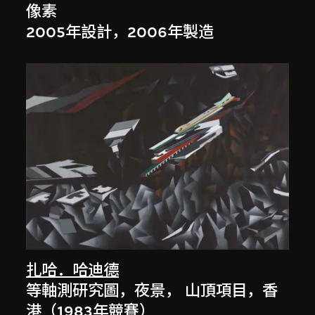
像素
2005年設計，2006年製造
扎哈．哈迪德
等軸測研究圖，夜景， 山頂項目，香
港（1983年競賽）