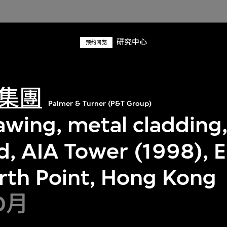
研究中心
预约阅览
集團
Palmer & Turner (P&T Group)
awing, metal cladding
, AIA Tower (1998), E
rth Point, Hong Kong
0月