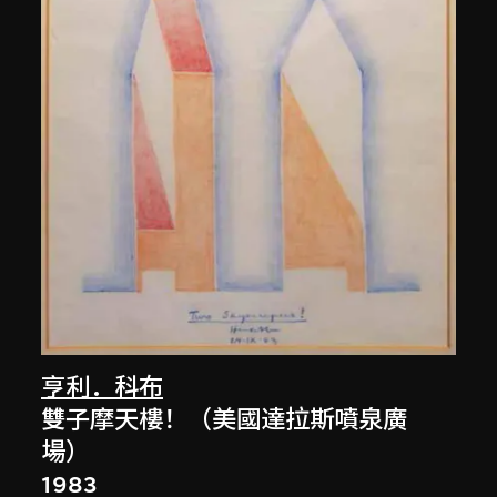
亨利．科布
雙子摩天樓！（美國達拉斯噴泉廣
場）
1983