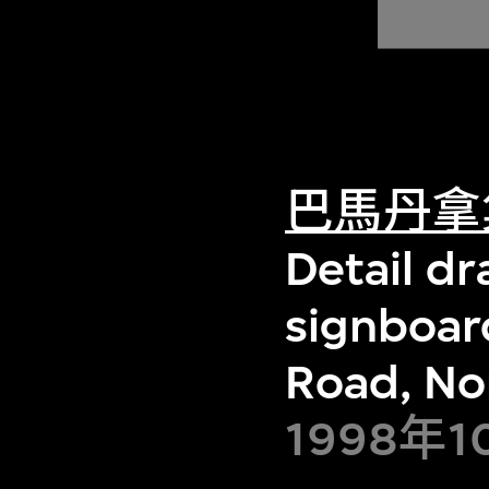
巴馬丹拿
Detail dr
signboard
Road, No
1998年1