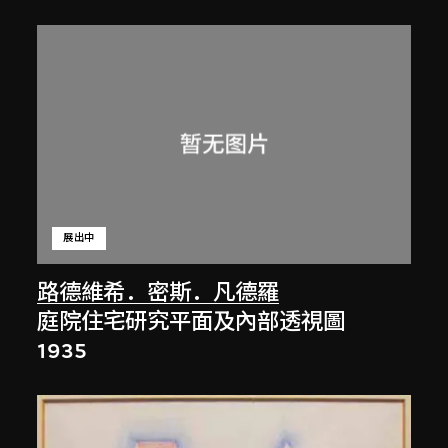
展出中
路德維希．密斯．凡德羅
庭院住宅研究平面及內部透視圖
1935