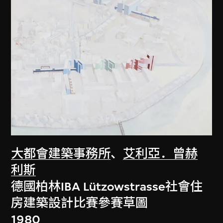
大都會建築事務所
、
艾利亞．曾赫
利斯
德國柏林IBA Lützowstrasse社會住
房建築設計比賽參賽草圖
1980