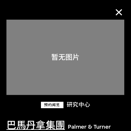
M+藏品
进一步筛选
搜索
关于M+藏品
研究中心
预约阅览
探索世界顶级的二十及二十一世纪视觉
文化藏品。
巴馬丹拿集團
Palmer & Turner