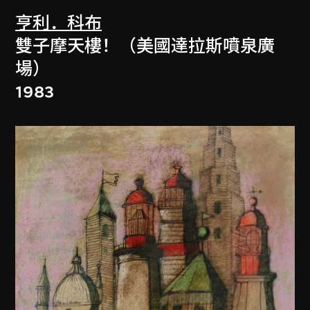
亨利．科布
雙子摩天樓！（美國達拉斯噴泉廣
場）
1983