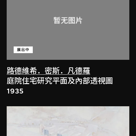
展出中
路德維希．密斯．凡德羅
庭院住宅研究平面及內部透視圖
1935