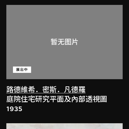
展出中
路德維希．密斯．凡德羅
庭院住宅研究平面及內部透視圖
1935