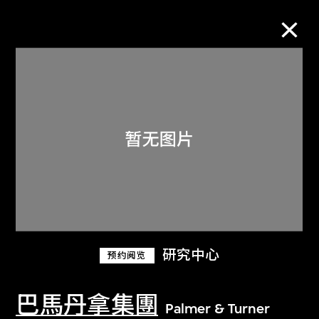
M+藏品
进一步筛选
搜索
关于M+藏品
研究中心
预约阅览
探索世界顶级的二十及二十一世纪视觉
文化藏品。
巴馬丹拿集團
Palmer & Turner