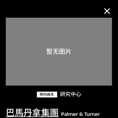
M+藏品
进一步筛选
搜索
关于M+藏品
研究中心
预约阅览
探索世界顶级的二十及二十一世纪视觉
文化藏品。
巴馬丹拿集團
Palmer & Turner