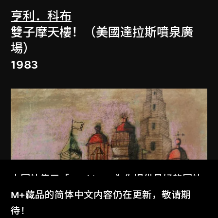
亨利．科布
雙子摩天樓！（美國達拉斯噴泉廣
場）
1983
本网站使用「Cookies」为你提供最好的网站
体验。
M+藏品的简体中文内容仍在更新，敬请期
了解更多
待！