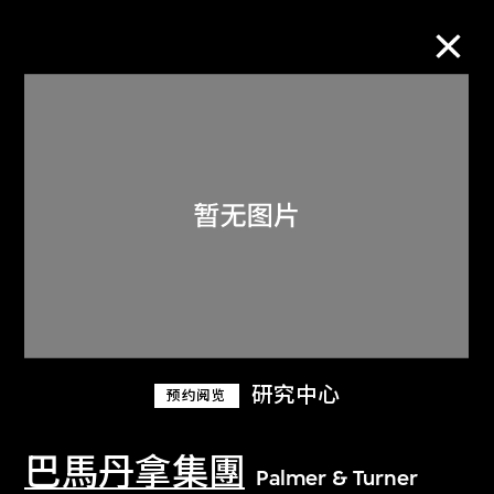
M+藏品
进一步筛选
搜索
关于M+藏品
研究中心
预约阅览
探索世界顶级的二十及二十一世纪视觉
文化藏品。
巴馬丹拿集團
Palmer & Turner