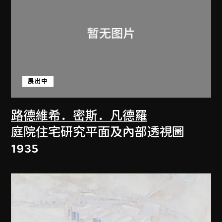
展出中
路德維希．密斯．凡德羅
庭院住宅研究平面及內部透視圖
1935