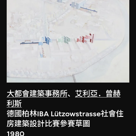
大都會建築事務所
、
艾利亞．曾赫
利斯
德國柏林IBA Lützowstrasse社會住
房建築設計比賽參賽草圖
1980