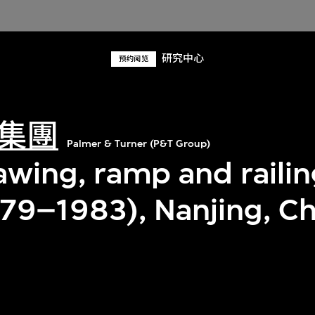
研究中心
预约阅览
集團
Palmer & Turner (P&T Group)
awing, ramp and railing
979–1983), Nanjing, Ch