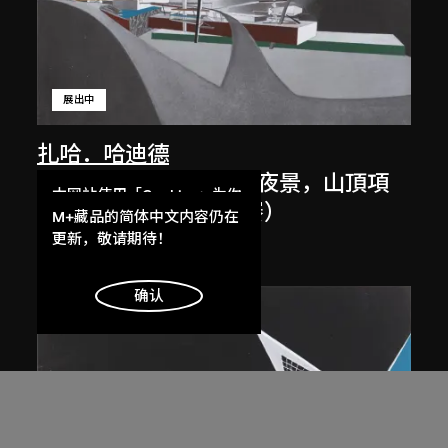
展出中
扎哈．哈迪德
斜坡入口／坡度入口，夜景，山頂項
本网站使用「Cookies」为你
目，香港（1983年競賽）
提供最好的网站体验。
M+藏品的简体中文内容仍在
1983/2012
了解更多
更新，敬请期待！
明白
确认