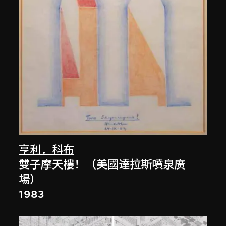
亨利．科布
雙子摩天樓！（美國達拉斯噴泉廣
場）
1983