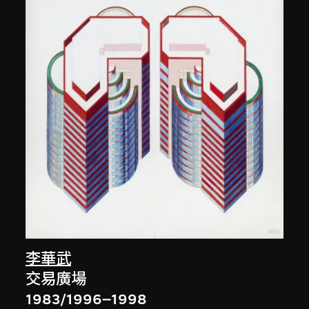
李華武
交易廣場
1983/1996–1998