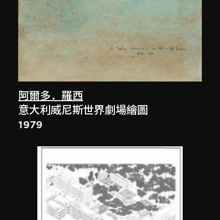
阿爾多．羅西
意大利威尼斯世界劇場繪圖
1979