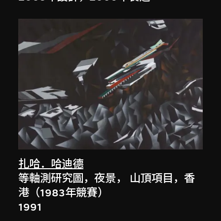
扎哈．哈迪德
等軸測研究圖，夜景， 山頂項目，香
港（1983年競賽）
1991