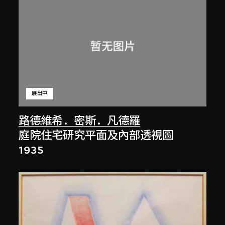
展出中
路德維希．密斯．凡德羅
庭院住宅研究平面及內部透視圖
1935