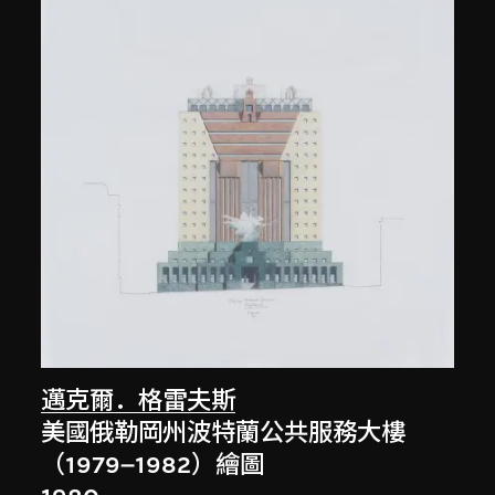
邁克爾．格雷夫斯
美國俄勒岡州波特蘭公共服務大樓
（1979–1982）繪圖