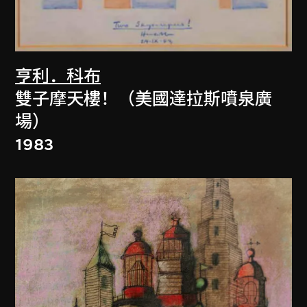
亨利．科布
雙子摩天樓！（美國達拉斯噴泉廣
場）
1983