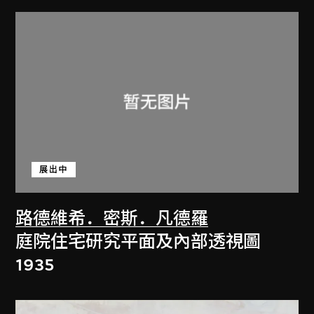
展出中
路德維希．密斯．凡德羅
庭院住宅研究平面及內部透視圖
1935