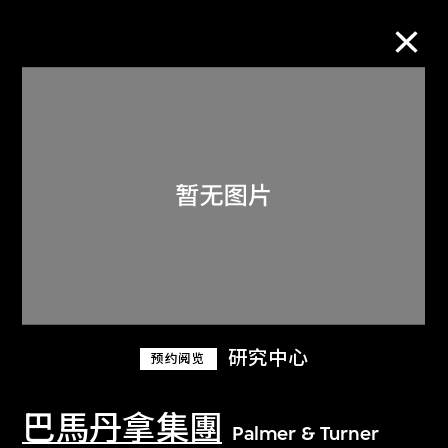
M+藏品
进一步筛选
搜索
关于M+藏品
研究中心
预约阅览
探索世界顶级的二十及二十一世纪视觉
文化藏品。
巴馬丹拿集團
Palmer & Turner