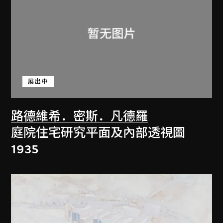
展出中
路德維希．密斯．凡德羅
庭院住宅研究平面及內部透視圖
1935