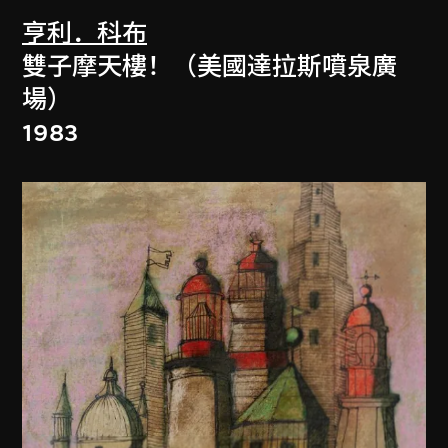
亨利．科布
雙子摩天樓！（美國達拉斯噴泉廣
場）
1983