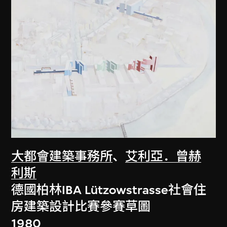
大都會建築事務所
、
艾利亞．曾赫
利斯
德國柏林IBA Lützowstrasse社會住
房建築設計比賽參賽草圖
1980