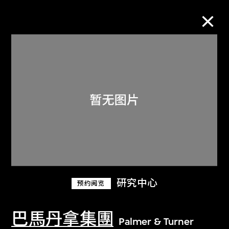
M+藏品
进一步筛选
搜索
关于M+藏品
研究中心
预约阅览
探索世界顶级的二十及二十一世纪视觉
文化藏品。
巴馬丹拿集團
Palmer & Turner