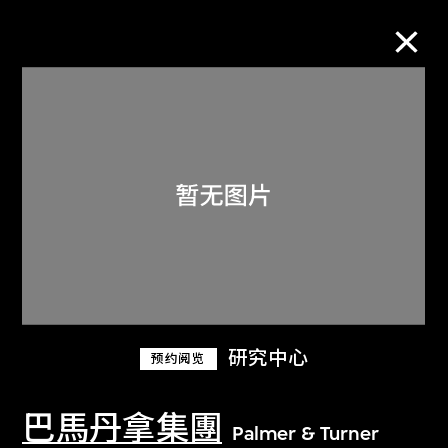
M+藏品
进一步筛选
搜索
关于M+藏品
研究中心
预约阅览
探索世界顶级的二十及二十一世纪视觉
文化藏品。
巴馬丹拿集團
Palmer & Turner