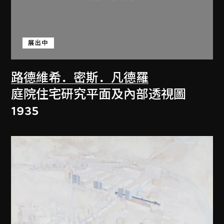
展出中
路德維希．密斯．凡德羅
庭院住宅研究平面及內部透視圖
1935