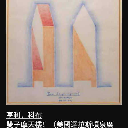
亨利．科布
雙子摩天樓！（美國達拉斯噴泉廣