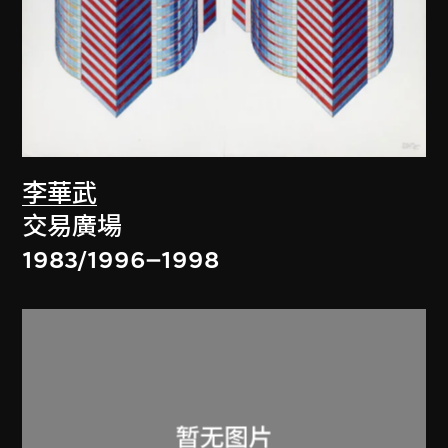
李華武
交易廣場
1983/1996–1998