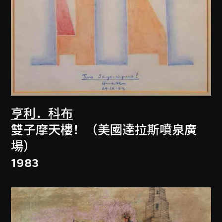
亨利．科布
雙子摩天樓！（美國達拉斯噴泉廣
場）
1983