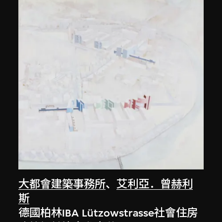
大都會建築事務所
、
艾利亞．曾赫利
斯
德國柏林IBA Lützowstrasse社會住房