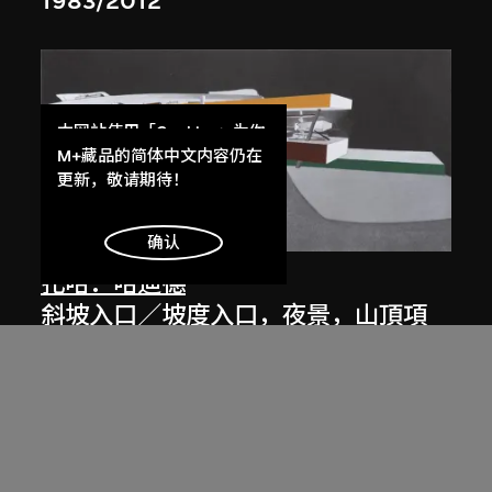
1983/2012
本网站使用「Cookies」为你
提供最好的网站体验。
M+藏品的简体中文内容仍在
了解更多
更新，敬请期待！
展出中
明白
确认
扎哈．哈迪德
斜坡入口／坡度入口，夜景，山頂項
目，香港（1983年競賽）
1983/2012