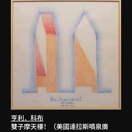
亨利．科布
雙子摩天樓！（美國達拉斯噴泉廣