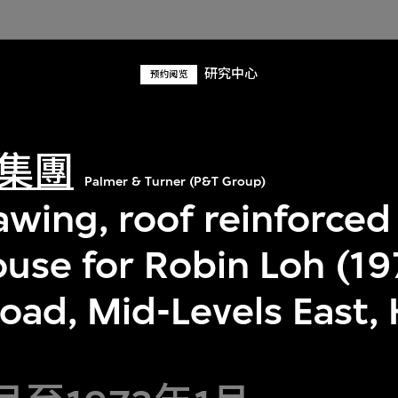
研究中心
预约阅览
集團
Palmer & Turner (P&T Group)
awing, roof reinforced
ouse for Robin Loh (19
oad, Mid-Levels East,