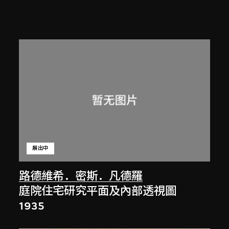
展出中
路德維希．密斯．凡德羅
庭院住宅研究平面及內部透視圖
1935