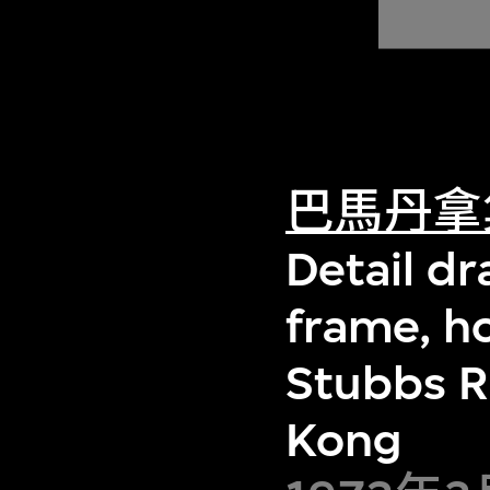
巴馬丹拿
Detail dr
frame, h
Stubbs R
Kong