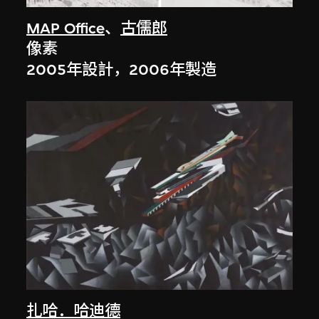
MAP Office
、
古儒郎
像素
2005年設計，2006年製造
扎哈．哈迪德