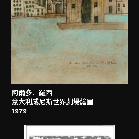
阿爾多．羅西
意大利威尼斯世界劇場繪圖
1979