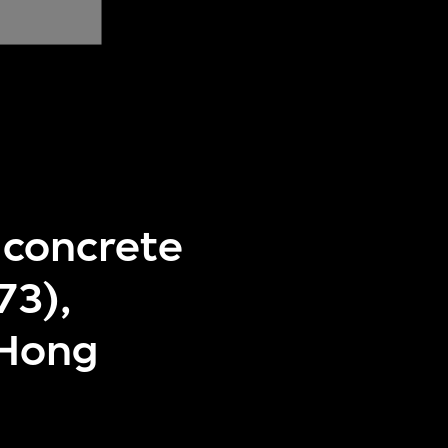
 concrete
73),
 Hong