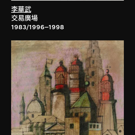
李華武
交易廣場
1983/1996–1998