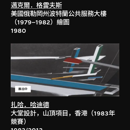
邁克爾．格雷夫斯
美國俄勒岡州波特蘭公共服務大樓
（1979–1982）繪圖
1980
展出中
扎哈．哈迪德
大堂設計，山頂項目，香港（1983年
競賽）