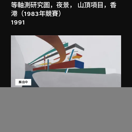
等軸測研究圖，夜景， 山頂項目，香
港（1983年競賽）
1991
展出中
扎哈．哈迪德
庭院日景，山頂項目，香港（1983年
競賽）
1983/2012