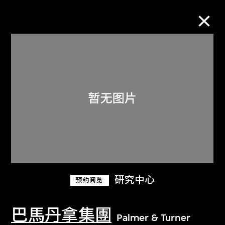
M+藏品
进一步筛选
搜索
关于M+藏品
研究中心
预约阅览
探索世界顶级的二十及二十一世纪视觉
文化藏品。
巴馬丹拿集團
Palmer & Turner