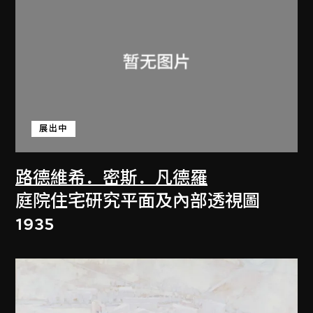
展出中
路德維希．密斯．凡德羅
庭院住宅研究平面及內部透視圖
1935