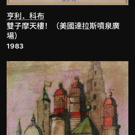
亨利．科布
雙子摩天樓！（美國達拉斯噴泉廣
場）
1983