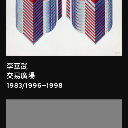
李華武
交易廣場
1983/1996–1998