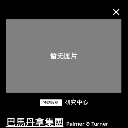
M+藏品
进一步筛选
搜索
关于M+藏品
研究中心
预约阅览
探索世界顶级的二十及二十一世纪视觉
文化藏品。
巴馬丹拿集團
Palmer & Turner