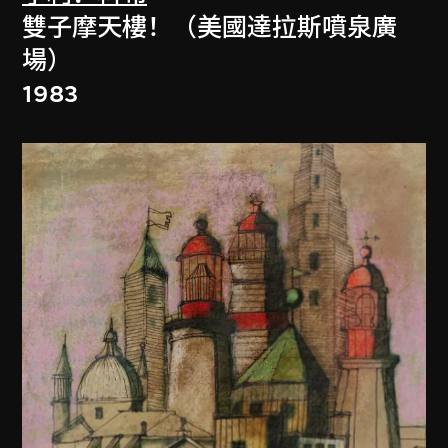
雙子摩天樓！（美國達拉斯噴泉廣
場）
1983