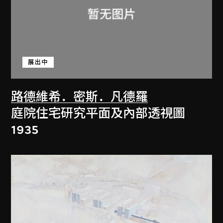
展出中
路德維希．密斯．凡德羅
庭院住宅研究平面及內部透視圖
1935