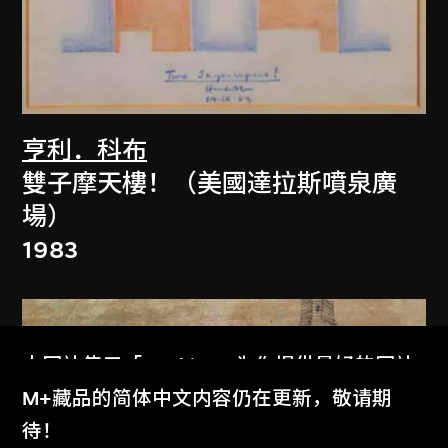
亨利．科布
雙子摩天樓！（美國達拉斯噴泉廣
場）
1983
本网站使用「Cookies」为你提供最好的网站
体验。
M+藏品的简体中文内容仍在更新，敬请期
了解更多
待！