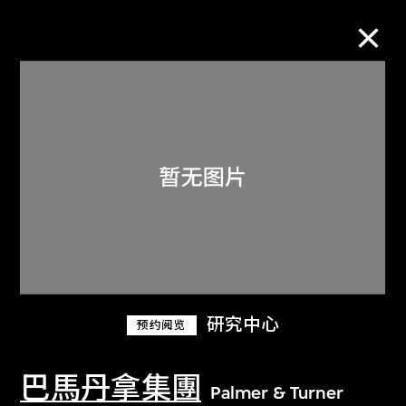
M+藏品
进一步筛选
搜索
关于M+藏品
研究中心
预约阅览
探索世界顶级的二十及二十一世纪视觉
文化藏品。
巴馬丹拿集團
Palmer & Turner