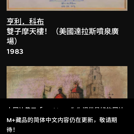
亨利．科布
雙子摩天樓！（美國達拉斯噴泉廣
場）
1983
本网站使用「Cookies」为你提供最好的网站
体验。
M+藏品的简体中文内容仍在更新，敬请期
了解更多
待！