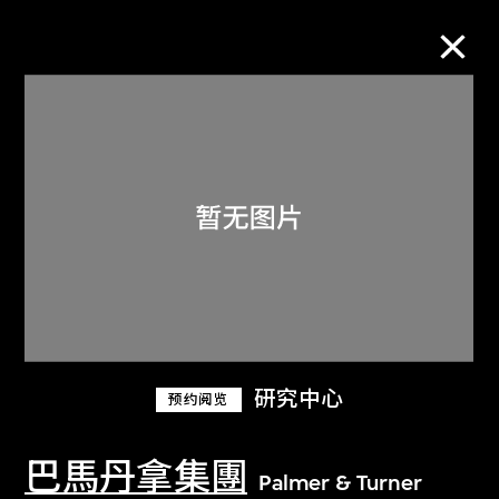
M+藏品
进一步筛选
搜索
关于M+藏品
研究中心
预约阅览
探索世界顶级的二十及二十一世纪视觉
文化藏品。
巴馬丹拿集團
Palmer & Turner