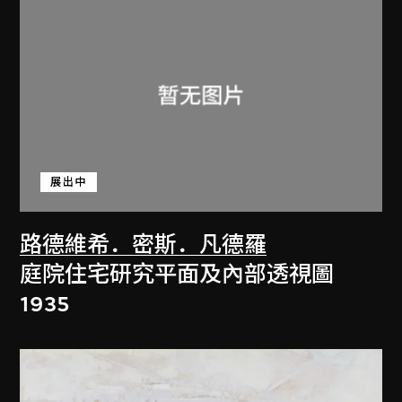
展出中
路德維希．密斯．凡德羅
庭院住宅研究平面及內部透視圖
1935