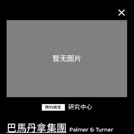
M+藏品
进一步筛选
搜索
关于M+藏品
研究中心
预约阅览
探索世界顶级的二十及二十一世纪视觉
文化藏品。
巴馬丹拿集團
Palmer & Turner