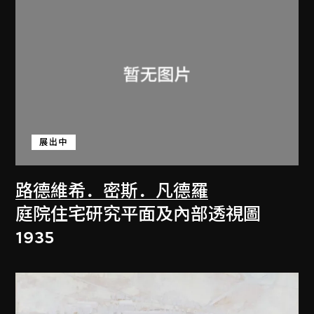
展出中
路德維希．密斯．凡德羅
庭院住宅研究平面及內部透視圖
1935