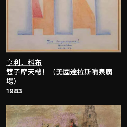
亨利．科布
雙子摩天樓！（美國達拉斯噴泉廣
場）
1983