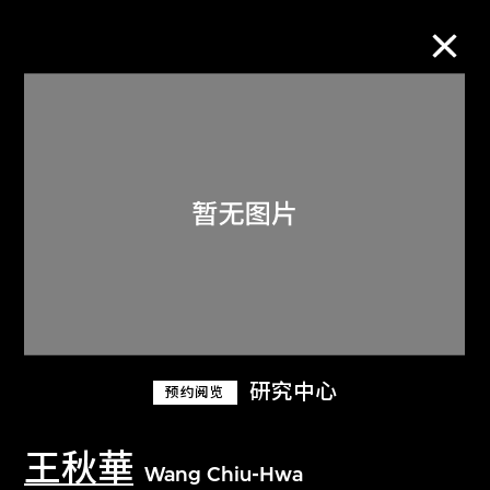
M+藏品
进一步筛选
搜索
关于M+藏品
研究中心
预约阅览
探索世界顶级的二十及二十一世纪视觉
文化藏品。
王秋華
Wang Chiu-Hwa