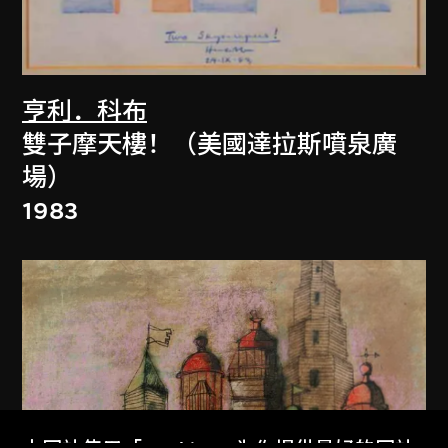
亨利．科布
雙子摩天樓！（美國達拉斯噴泉廣
場）
1983