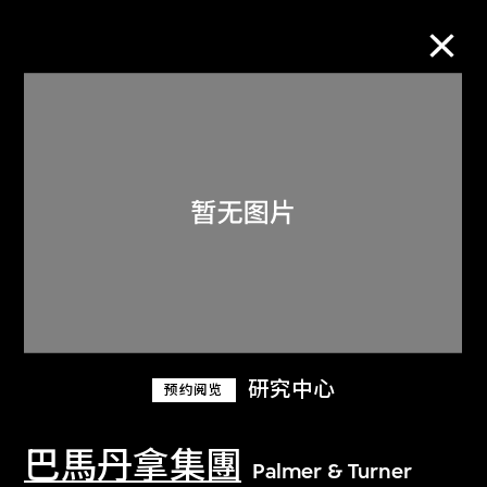
M+藏品
进一步筛选
搜索
关于M+藏品
研究中心
预约阅览
探索世界顶级的二十及二十一世纪视觉
文化藏品。
巴馬丹拿集團
Palmer & Turner