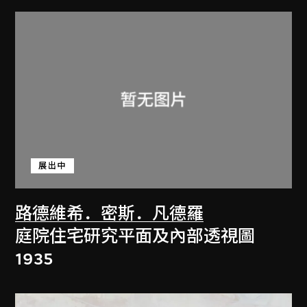
展出中
路德維希．密斯．凡德羅
庭院住宅研究平面及內部透視圖
1935