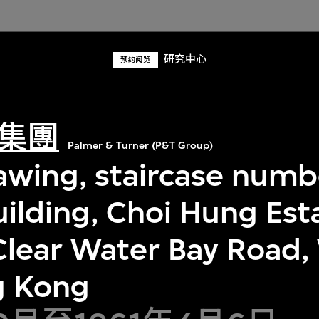
研究中心
预约阅览
集團
Palmer & Turner (P&T Group)
awing, staircase numb
uilding, Choi Hung Est
Clear Water Bay Road,
g Kong