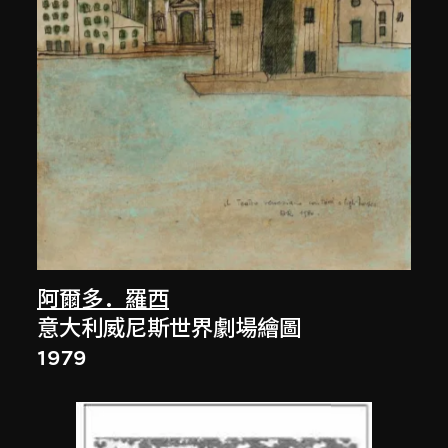
阿爾多．羅西
意大利威尼斯世界劇場繪圖
1979