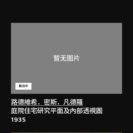
展出中
路德維希．密斯．凡德羅
庭院住宅研究平面及內部透視圖
1935