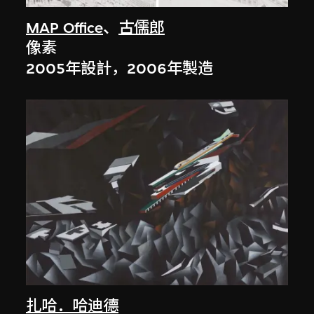
MAP Office
、
古儒郎
像素
2005年設計，2006年製造
扎哈．哈迪德