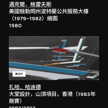
邁克爾．格雷夫斯
美國俄勒岡州波特蘭公共服務大樓
（1979–1982）繪圖
1980
展出中
扎哈．哈迪德
大堂設計，山頂項目，香港（1983年
競賽）