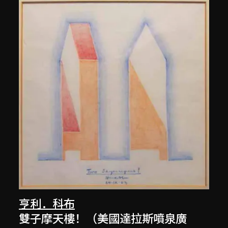
亨利．科布
雙子摩天樓！（美國達拉斯噴泉廣