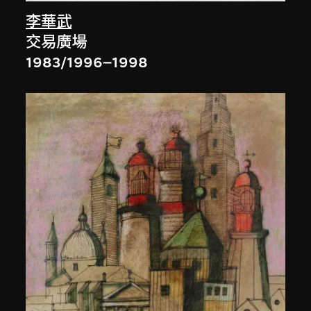
李華武
交易廣場
1983/1996–1998