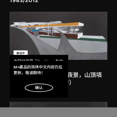
1983/2012
展出中
本网站使用「Cookies」为你
扎哈．哈迪德
提供最好的网站体验。
M+藏品的简体中文内容仍在
了解更多
更新，敬请期待！
斜坡入口／坡度入口，夜景，山頂項
目，香港（1983年競賽）
明白
确认
1983/2012