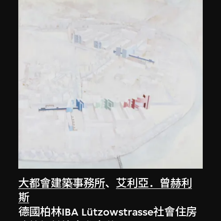
大都會建築事務所
、
艾利亞．曾赫利
斯
德國柏林IBA Lützowstrasse社會住房