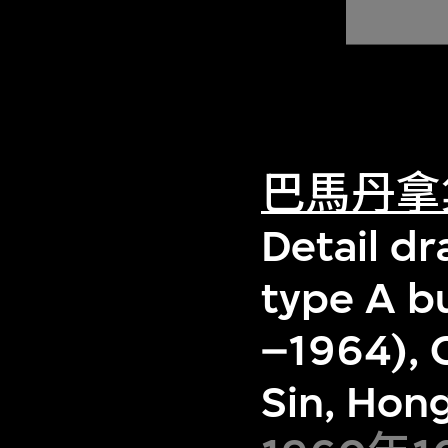
巴馬丹拿
Detail dr
type A b
–1964), 
Sin, Hon