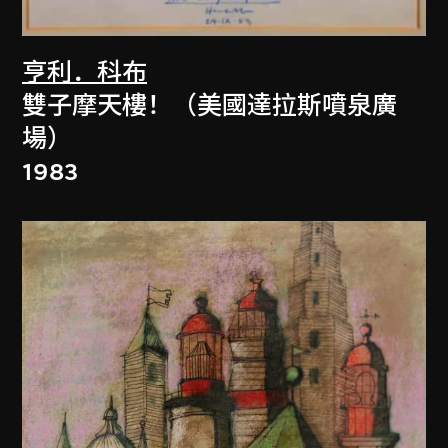
亨利．科布
雙子摩天樓！（美國達拉斯噴泉廣
場）
1983