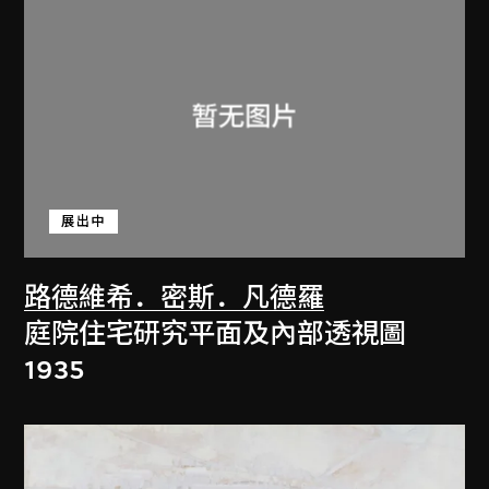
展出中
路德維希．密斯．凡德羅
庭院住宅研究平面及內部透視圖
1935