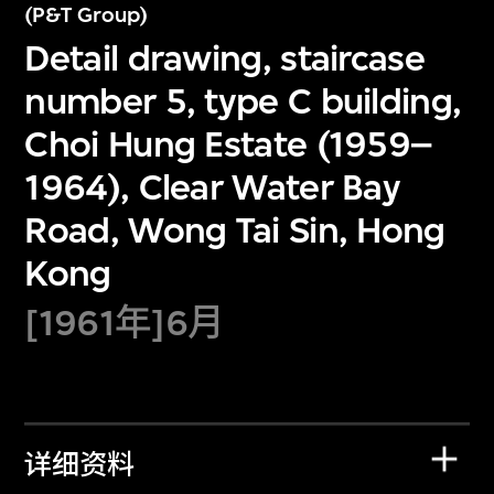
(P&T Group)
Detail drawing, staircase
number 5, type C building,
Choi Hung Estate (1959–
1964), Clear Water Bay
Road, Wong Tai Sin, Hong
Kong
[1961年]6月
详细资料