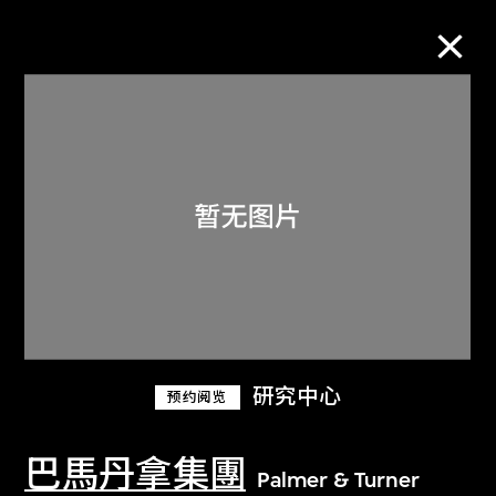
M+藏品
进一步筛选
搜索
关于M+藏品
研究中心
预约阅览
探索世界顶级的二十及二十一世纪视觉
文化藏品。
巴馬丹拿集團
Palmer & Turner