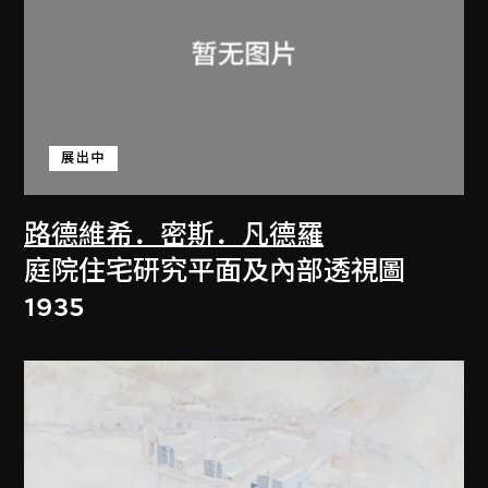
展出中
路德維希．密斯．凡德羅
庭院住宅研究平面及內部透視圖
1935