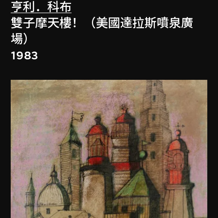
亨利．科布
雙子摩天樓！（美國達拉斯噴泉廣
場）
1983