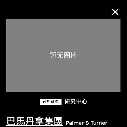
M+藏品
进一步筛选
搜索
关于M+藏品
研究中心
预约阅览
探索世界顶级的二十及二十一世纪视觉
文化藏品。
巴馬丹拿集團
Palmer & Turner