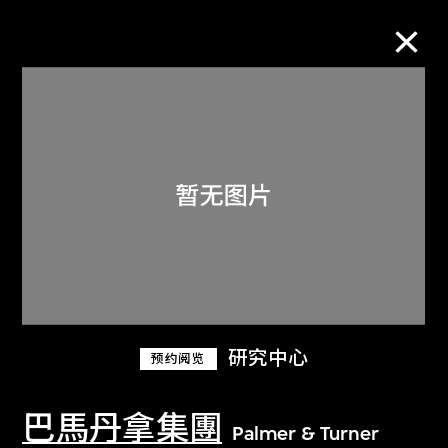
M+藏品
进一步筛选
搜索
关于M+藏品
研究中心
预约阅览
探索世界顶级的二十及二十一世纪视觉
文化藏品。
巴馬丹拿集團
Palmer & Turner