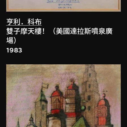
亨利．科布
雙子摩天樓！（美國達拉斯噴泉廣
場）
1983