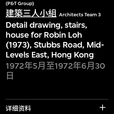
(P&T Group)
建築三人小組
Architects Team 3
Detail drawing, stairs,
house for Robin Loh
(1973), Stubbs Road, Mid-
Levels East, Hong Kong
1972年5月至1972年6月30
日
详细资料