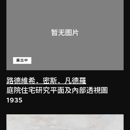
展出中
路德維希．密斯．凡德羅
庭院住宅研究平面及內部透視圖
1935