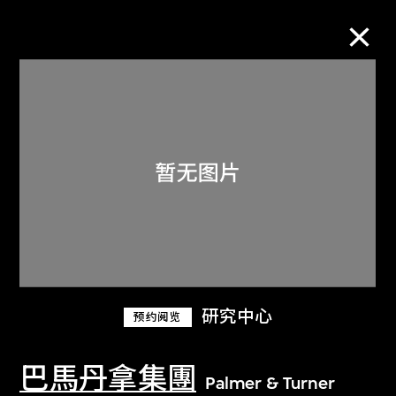
M+藏品
进一步筛选
搜索
关于M+藏品
研究中心
预约阅览
探索世界顶级的二十及二十一世纪视觉
文化藏品。
巴馬丹拿集團
Palmer & Turner