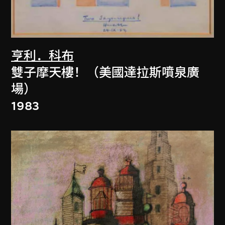
亨利．科布
雙子摩天樓！（美國達拉斯噴泉廣
場）
1983