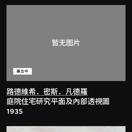
展出中
路德維希．密斯．凡德羅
庭院住宅研究平面及內部透視圖
1935