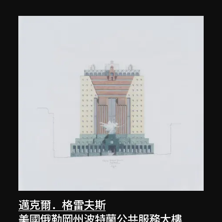
邁克爾．格雷夫斯
美國俄勒岡州波特蘭公共服務大樓