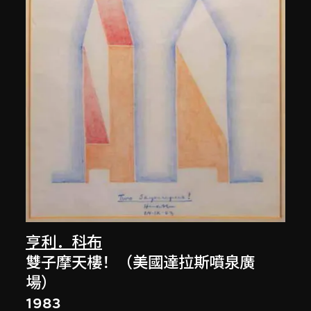
亨利．科布
雙子摩天樓！（美國達拉斯噴泉廣
場）
1983