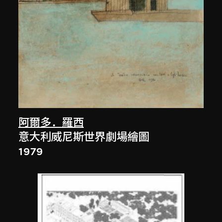
阿爾多．羅西
意大利威尼斯世界劇場繪圖
1979