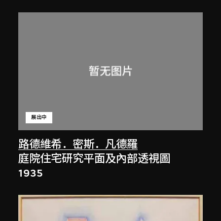
展出中
路德維希．密斯．凡德羅
庭院住宅研究平面及內部透視圖
1935