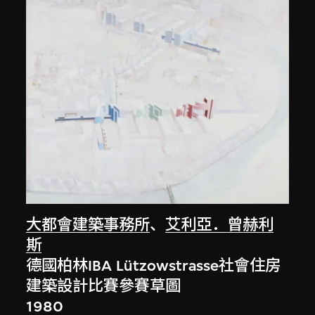
大都會建築事務所
、
艾利亞．曾赫利
斯
德國柏林IBA Lützowstrasse社會住房
建築設計比賽參賽草圖
1980