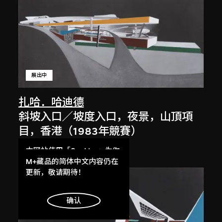
展出中
扎哈．哈迪德
斜坡入口／坡度入口，夜景，山頂項
目，香港（1983年競賽）
1983/2012
本网站使用「Cookies」为你
提供最好的网站体验。
M+藏品的简体中文内容仍在
了解更多
更新，敬请期待！
明白
确认