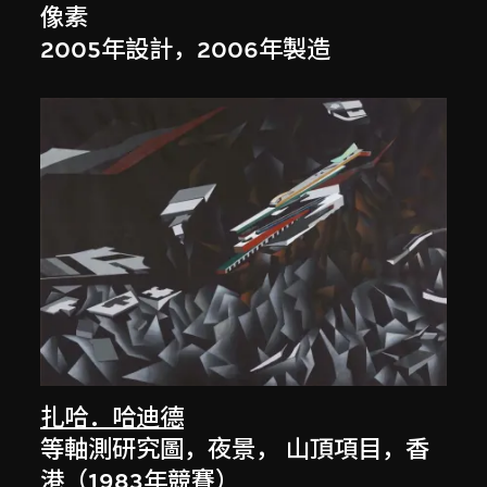
像素
2005年設計，2006年製造
扎哈．哈迪德
等軸測研究圖，夜景， 山頂項目，香
港（1983年競賽）