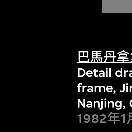
巴馬丹拿
Detail d
frame, Ji
Nanjing,
1982年