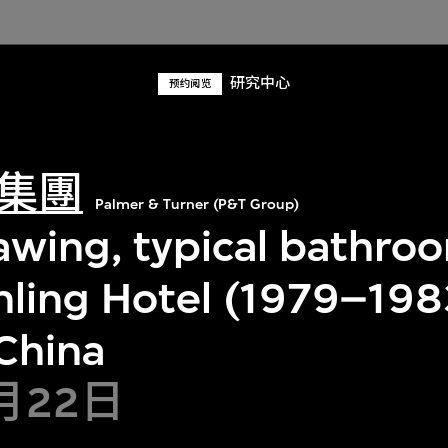
研究中心
预约阅览
集團
Palmer & Turner (P&T Group)
rawing, typical bathro
nling Hotel (1979–198
 China
1月22日