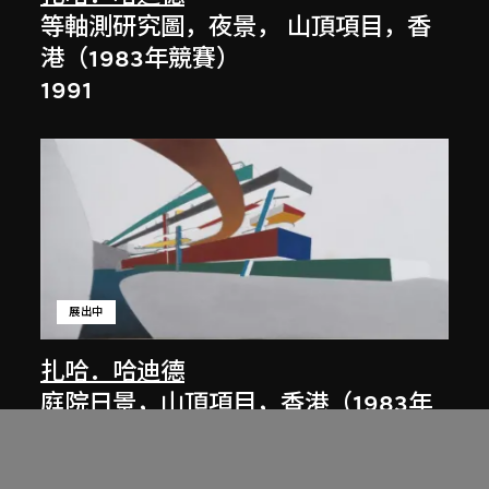
等軸測研究圖，夜景， 山頂項目，香
港（1983年競賽）
1991
展出中
扎哈．哈迪德
庭院日景，山頂項目，香港（1983年
競賽）
1983/2012