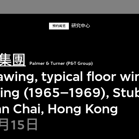
研究中心
预约阅览
集團
Palmer & Turner (P&T Group)
awing, typical floor w
ding (1965–1969), Stu
n Chai, Hong Kong
2月15日