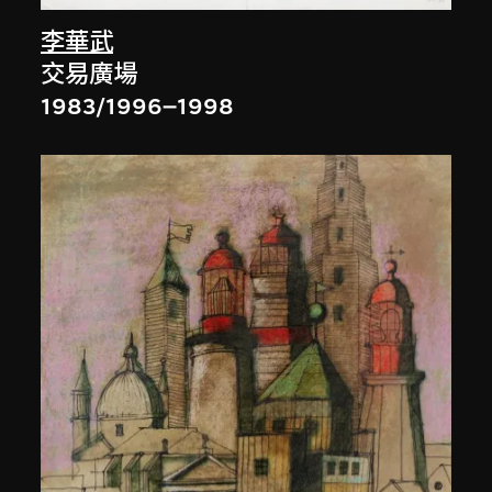
李華武
交易廣場
1983/1996–1998