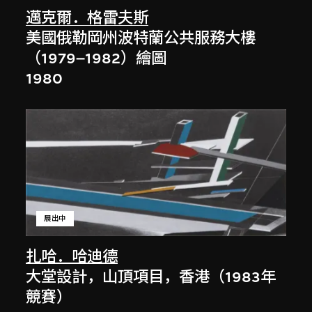
邁克爾．格雷夫斯
美國俄勒岡州波特蘭公共服務大樓
（1979–1982）繪圖
1980
展出中
扎哈．哈迪德
大堂設計，山頂項目，香港（1983年
競賽）