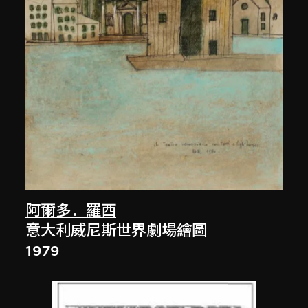
阿爾多．羅西
意大利威尼斯世界劇場繪圖
1979