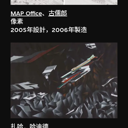
MAP Office
、
古儒郎
像素
2005年設計，2006年製造
扎哈．哈迪德