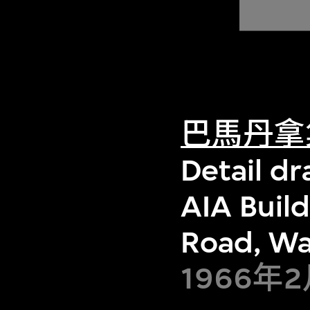
巴馬丹拿
Detail dr
AIA Buil
Road, Wa
1966年