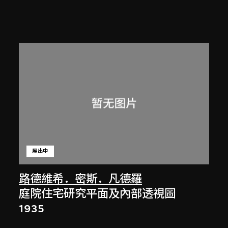
展出中
路德維希．密斯．凡德羅
庭院住宅研究平面及內部透視圖
1935