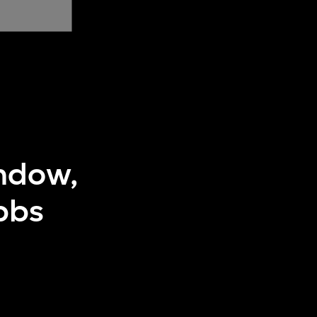
indow,
bbs