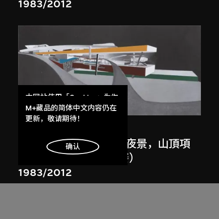
1983/2012
本网站使用「Cookies」为你
展出中
提供最好的网站体验。
M+藏品的简体中文内容仍在
了解更多
更新，敬请期待！
扎哈．哈迪德
斜坡入口／坡度入口，夜景，山頂項
明白
确认
目，香港（1983年競賽）
1983/2012