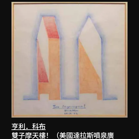
亨利．科布
雙子摩天樓！（美國達拉斯噴泉廣