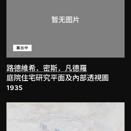
展出中
路德維希．密斯．凡德羅
庭院住宅研究平面及內部透視圖
1935