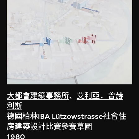
大都會建築事務所
、
艾利亞．曾赫
利斯
德國柏林IBA Lützowstrasse社會住
房建築設計比賽參賽草圖
1980