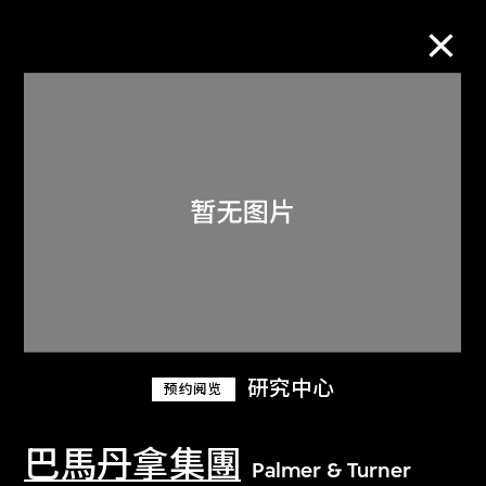
M+藏品
进一步筛选
搜索
关于M+藏品
研究中心
预约阅览
探索世界顶级的二十及二十一世纪视觉
文化藏品。
巴馬丹拿集團
Palmer & Turner