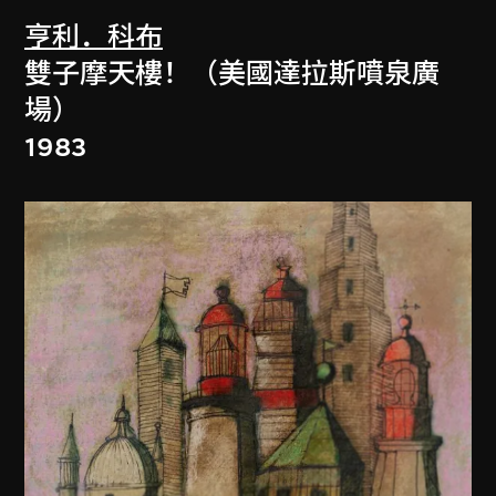
亨利．科布
雙子摩天樓！（美國達拉斯噴泉廣
場）
1983