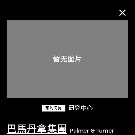
M+藏品
进一步筛选
搜索
关于M+藏品
研究中心
预约阅览
探索世界顶级的二十及二十一世纪视觉
文化藏品。
巴馬丹拿集團
Palmer & Turner