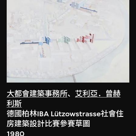
大都會建築事務所
、
艾利亞．曾赫
利斯
德國柏林IBA Lützowstrasse社會住
房建築設計比賽參賽草圖
1980