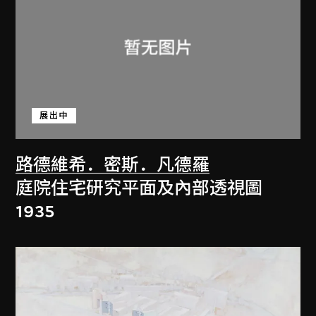
展出中
路德維希．密斯．凡德羅
庭院住宅研究平面及內部透視圖
1935