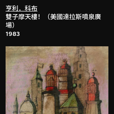
亨利．科布
雙子摩天樓！（美國達拉斯噴泉廣
場）
1983