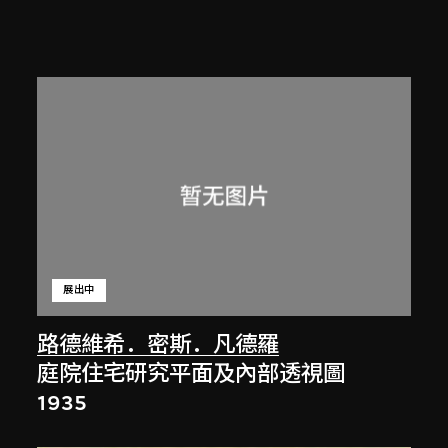
展出中
路德維希．密斯．凡德羅
庭院住宅研究平面及內部透視圖
1935