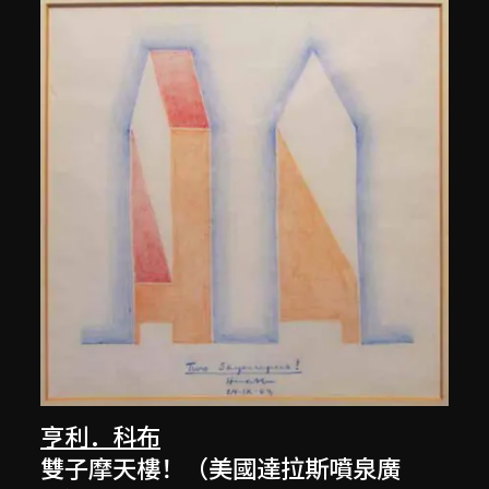
亨利．科布
雙子摩天樓！（美國達拉斯噴泉廣