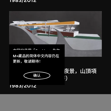
1983/2012
本网站使用「Cookies」为你
展出中
提供最好的网站体验。
M+藏品的简体中文内容仍在
了解更多
更新，敬请期待！
扎哈．哈迪德
斜坡入口／坡度入口，夜景，山頂項
明白
确认
目，香港（1983年競賽）
1983/2012