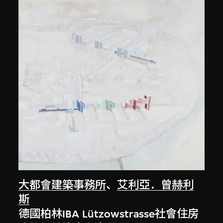
大都會建築事務所
、
艾利亞．曾赫利
斯
德國柏林IBA Lützowstrasse社會住房