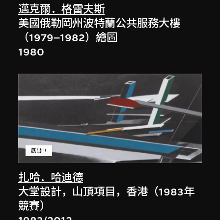
邁克爾．格雷夫斯
美國俄勒岡州波特蘭公共服務大樓
（1979–1982）繪圖
1980
展出中
扎哈．哈迪德
大堂設計，山頂項目，香港（1983年
競賽）