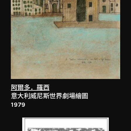
阿爾多．羅西
意大利威尼斯世界劇場繪圖
1979