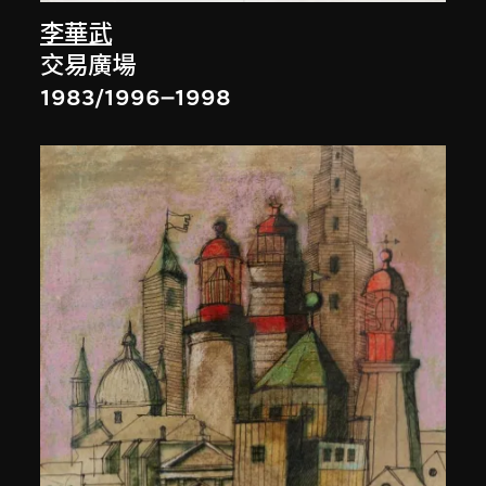
李華武
交易廣場
1983/1996–1998