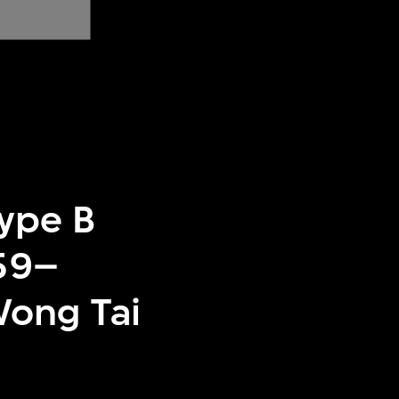
type B
959–
Wong Tai