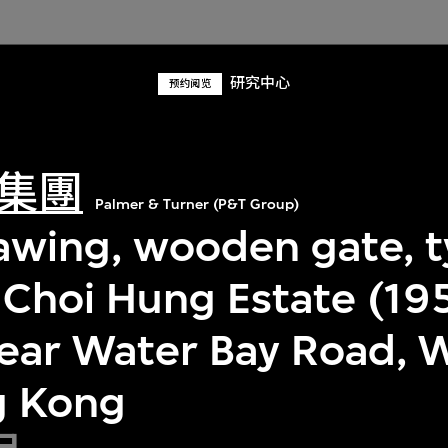
研究中心
预约阅览
集團
Palmer & Turner (P&T Group)
rawing, wooden gate, 
, Choi Hung Estate (1
lear Water Bay Road, 
g Kong