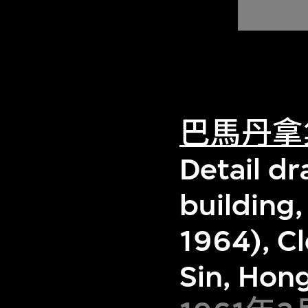
巴馬丹拿
Detail d
building
1964), C
Sin, Hon