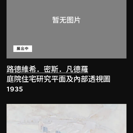
展出中
路德維希．密斯．凡德羅
庭院住宅研究平面及內部透視圖
1935