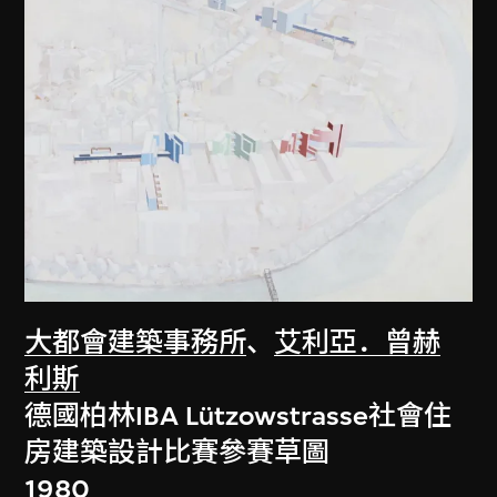
大都會建築事務所
、
艾利亞．曾赫
利斯
德國柏林IBA Lützowstrasse社會住
房建築設計比賽參賽草圖
1980