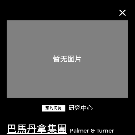
M+藏品
进一步筛选
搜索
关于M+藏品
研究中心
预约阅览
探索世界顶级的二十及二十一世纪视觉
文化藏品。
巴馬丹拿集團
Palmer & Turner