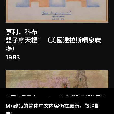
亨利．科布
雙子摩天樓！（美國達拉斯噴泉廣
場）
1983
本网站使用「Cookies」为你提供最好的网站
体验。
M+藏品的简体中文内容仍在更新，敬请期