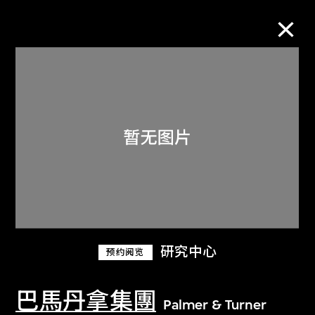
M+藏品
进一步筛选
搜索
关于M+藏品
研究中心
预约阅览
探索世界顶级的二十及二十一世纪视觉
文化藏品。
巴馬丹拿集團
Palmer & Turner