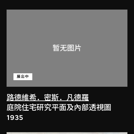
展出中
路德維希．密斯．凡德羅
庭院住宅研究平面及內部透視圖
1935