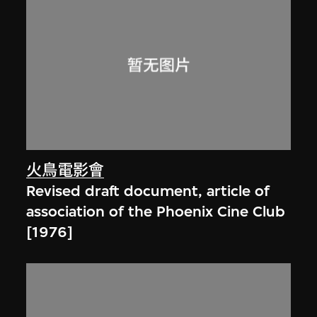
火鳥電影會
Revised draft document, article of
association of the Phoenix Cine Club
[1976]