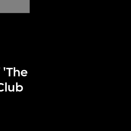
 'The
Club