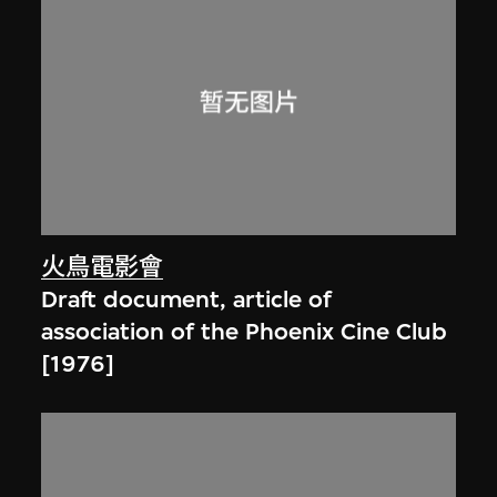
火鳥電影會
Draft document, article of
association of the Phoenix Cine Club
[1976]