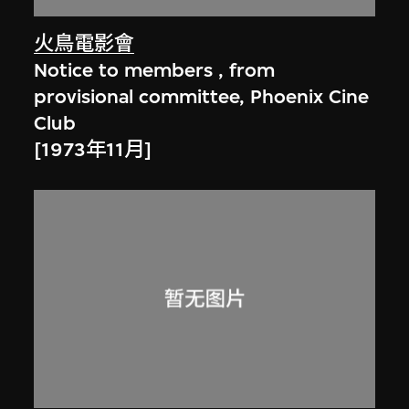
火鳥電影會
Notice to members , from
provisional committee, Phoenix Cine
Club
[1973年11月]