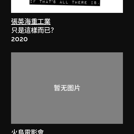
張英海重工業
只是這樣而已？
2020
火鳥電影會