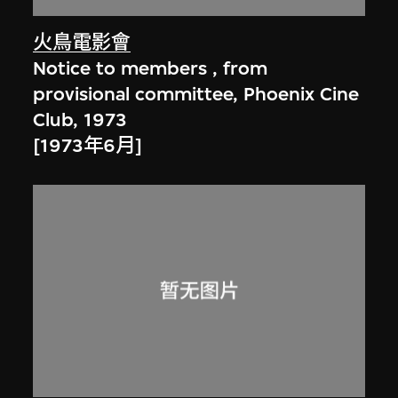
火鳥電影會
Notice to members , from
provisional committee, Phoenix Cine
Club, 1973
[1973年6月]