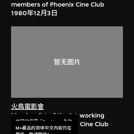
members of Phoenix Cine Club
1980年12月3日
火鳥電影會
Member list of the 1st working
本网站使用「Cookies」为你
committee of Phoenix Cine Club
提供最好的网站体验。
M+藏品的简体中文内容仍在
[1973–1974]