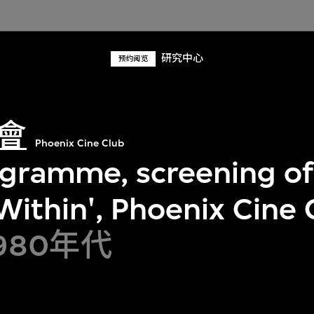
研究中心
预约阅览
會
Phoenix Cine Club
ogramme, screening of
ithin', Phoenix Cine 
1980年代