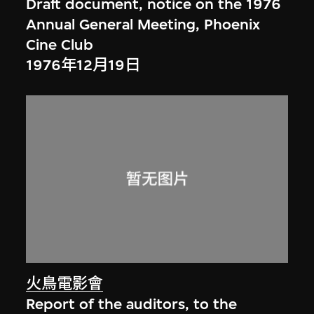
Draft document, notice on the 1976
Annual General Meeting, Phoenix
Cine Club
1976年12月19日
火鳥電影會
Report of the auditors, to the