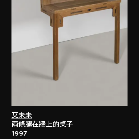
艾未未
兩條腿在牆上的桌子
1997