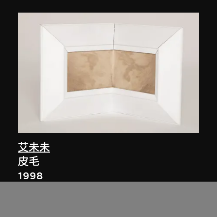
艾未未
皮毛
1998