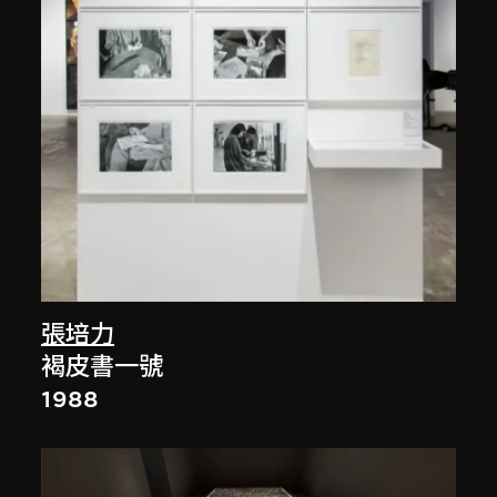
張培力
褐皮書一號
1988