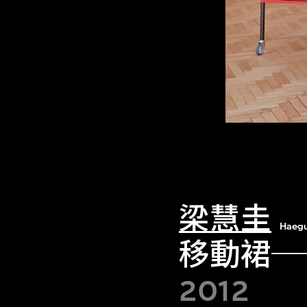
梁慧圭
Haeg
移動裙─
2012