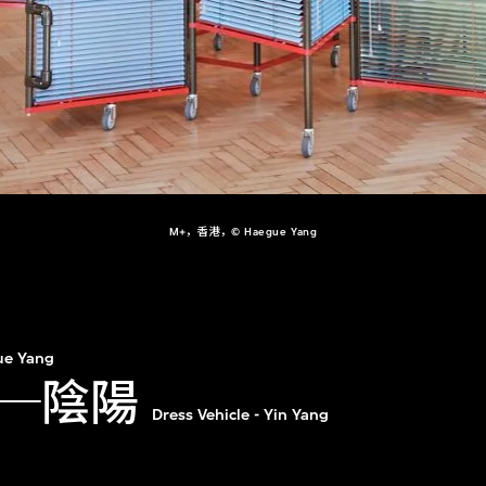
M+，香港，© Haegue Yang
ue Yang
─陰陽
Dress Vehicle - Yin Yang