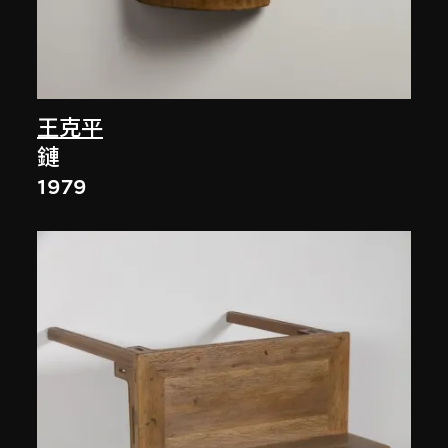
王克平
鏈
1979