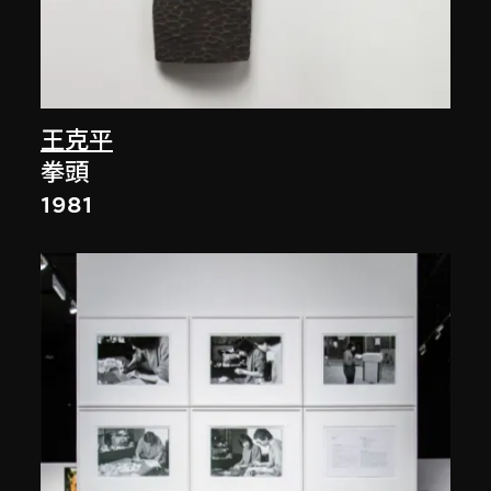
王克平
拳頭
1981