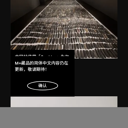
本网站使用「Cookies」为你
提供最好的网站体验。
M+藏品的简体中文内容仍在
艾未未
了解更多
更新，敬请期待！
靜物
1993–2000
明白
确认