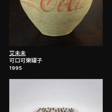
艾未未
可口可樂罐子
1995