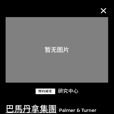
M+藏品
进一步筛选
搜索
关于M+藏品
研究中心
预约阅览
探索世界顶级的二十及二十一世纪视觉
文化藏品。
巴馬丹拿集團
Palmer & Turner