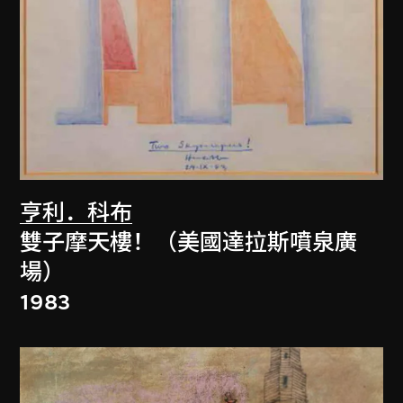
亨利．科布
雙子摩天樓！（美國達拉斯噴泉廣
場）
1983