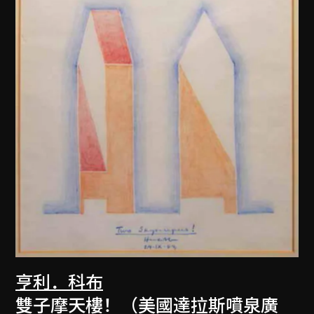
亨利．科布
雙子摩天樓！（美國達拉斯噴泉廣