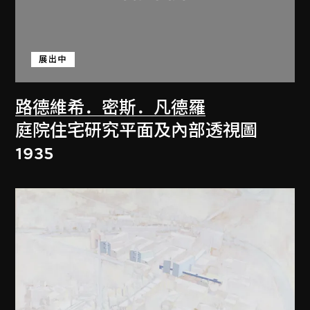
展出中
路德維希．密斯．凡德羅
庭院住宅研究平面及內部透視圖
1935