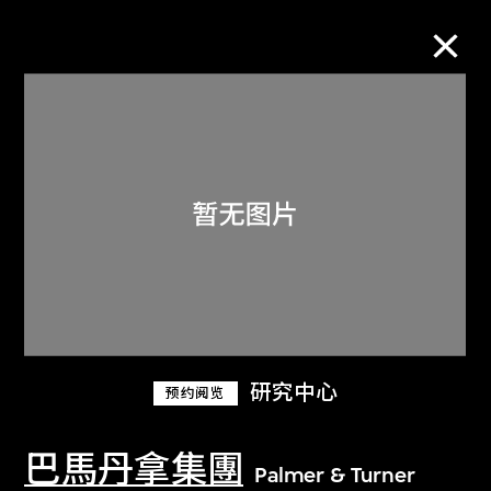
M+藏品
进一步筛选
搜索
关于M+藏品
研究中心
预约阅览
探索世界顶级的二十及二十一世纪视觉
文化藏品。
巴馬丹拿集團
Palmer & Turner