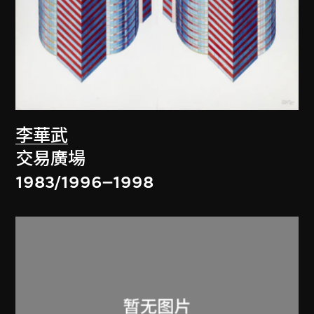
李華武
交易廣場
1983/1996–1998