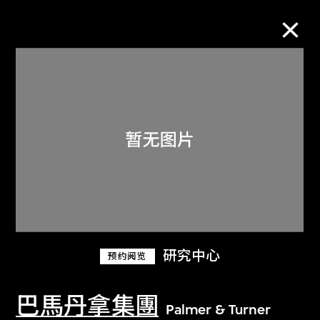
M+藏品
进一步筛选
搜索
关于M+藏品
研究中心
预约阅览
探索世界顶级的二十及二十一世纪视觉
文化藏品。
巴馬丹拿集團
Palmer & Turner