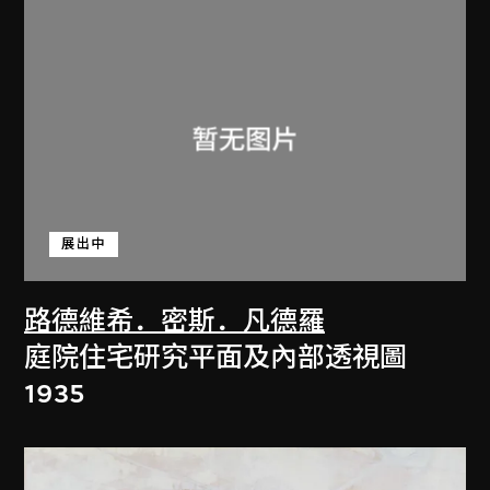
展出中
路德維希．密斯．凡德羅
庭院住宅研究平面及內部透視圖
1935