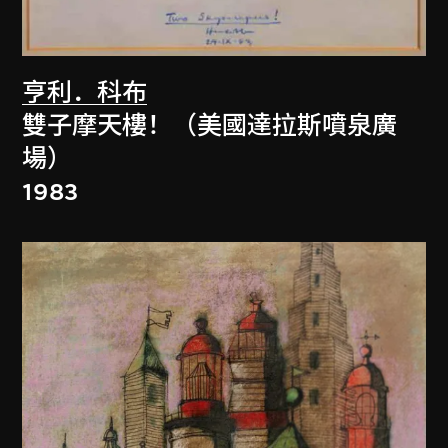
亨利．科布
雙子摩天樓！（美國達拉斯噴泉廣
場）
1983