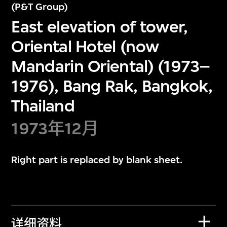
(P&T Group)
East elevation of tower,
Oriental Hotel (now
Mandarin Oriental) (1973–
1976), Bang Rak, Bangkok,
Thailand
1973年12月
Right part is replaced by blank sheet.
详细资料