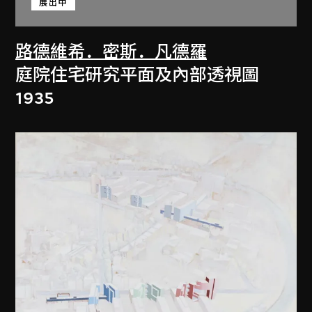
展出中
路德維希．密斯．凡德羅
庭院住宅研究平面及內部透視圖
1935