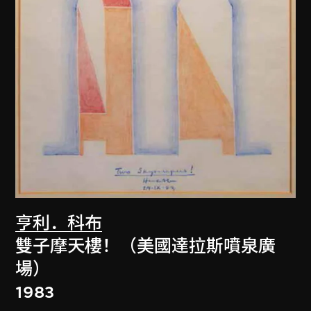
亨利．科布
雙子摩天樓！（美國達拉斯噴泉廣
場）
1983